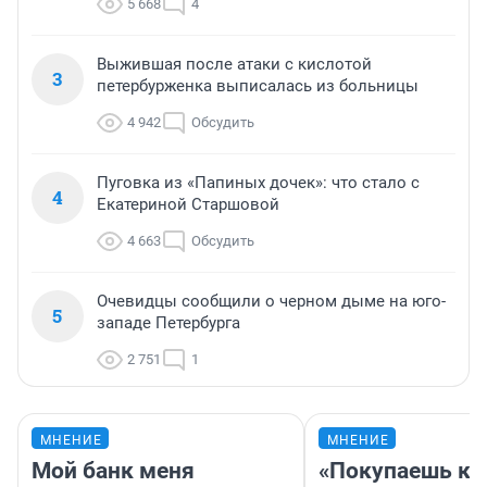
5 668
4
Выжившая после атаки с кислотой
3
петербурженка выписалась из больницы
4 942
Обсудить
Пуговка из «Папиных дочек»: что стало с
4
Екатериной Старшовой
4 663
Обсудить
Очевидцы сообщили о черном дыме на юго-
5
западе Петербурга
2 751
1
МНЕНИЕ
МНЕНИЕ
Мой банк меня
«Покупаешь ко