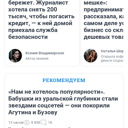
бережет. Журналист
мешке»:
хотела снять 200
предпринимат
тысяч, чтобы погасить
рассказала, как
кредит, — к ней домой
самом деле ус
приехала служба
бизнес со скл
безопасности
дешевых това
Наталья Шорох
Ксения Владимирская
Открыла кофейн
Автор мнения
деньги соцразв
РЕКОМЕНДУЕМ
«Нам не хотелось популярности».
Бабушки из уральской глубинки стали
звездами соцсетей — они покорили
Агутина и Бузову
13 часов
8 858
18