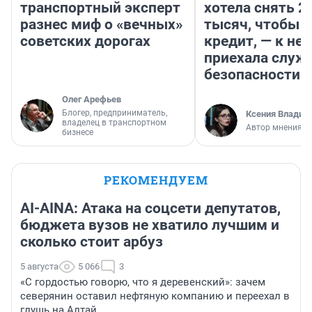
транспортный эксперт
хотела снять 2
разнес миф о «вечных»
тысяч, чтобы п
советских дорогах
кредит, — к не
приехала служ
безопасности
Олег Арефьев
Блогер, предприниматель,
Ксения Владим
владелец в транспортном
Автор мнения
бизнесе
РЕКОМЕНДУЕМ
AI-AINA: Атака на соцсети депутатов,
бюджета вузов не хватило лучшим и
сколько стоит арбуз
5 августа
5 066
3
«С гордостью говорю, что я деревенский»: зачем
северянин оставил нефтяную компанию и переехал в
глушь на Алтай