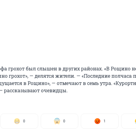
фа грохот был слышен в других районах. «В Рощино н
шно грохот», — делятся жители. — «Последние полчаса 
щущается в Рощино», — отмечают в семь утра. «Курорт
, — рассказывают очевидцы.
0
0
1