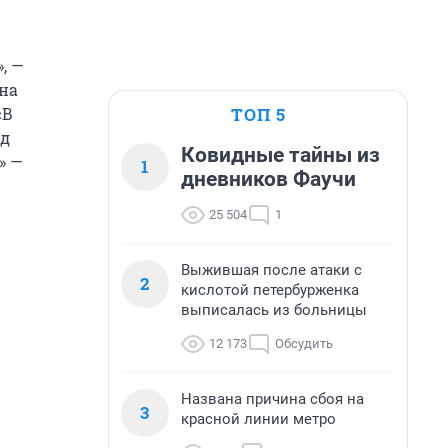
, —
кна
ТОП 5
«В
од
Ковидные тайны из
» —
1
дневников Фаучи
25 504
1
Выжившая после атаки с
2
кислотой петербурженка
выписалась из больницы
12 173
Обсудить
Названа причина сбоя на
3
красной линии метро