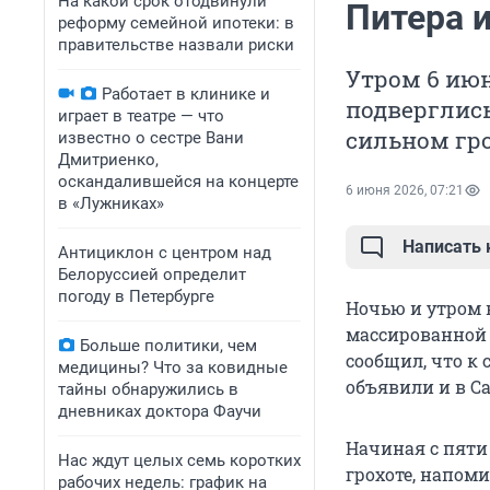
На какой срок отодвинули
Питера 
реформу семейной ипотеки: в
правительстве назвали риски
Утром 6 июн
Работает в клинике и
подверглись
играет в театре — что
сильном гро
известно о сестре Вани
Дмитриенко,
оскандалившейся на концерте
6 июня 2026, 07:21
в «Лужниках»
Написать
Антициклон с центром над
Белоруссией определит
погоду в Петербурге
Ночью и утром в
массированной 
Больше политики, чем
сообщил, что к 
медицины? Что за ковидные
объявили и в Са
тайны обнаружились в
дневниках доктора Фаучи
Начиная с пяти
Нас ждут целых семь коротких
грохоте, напом
рабочих недель: график на