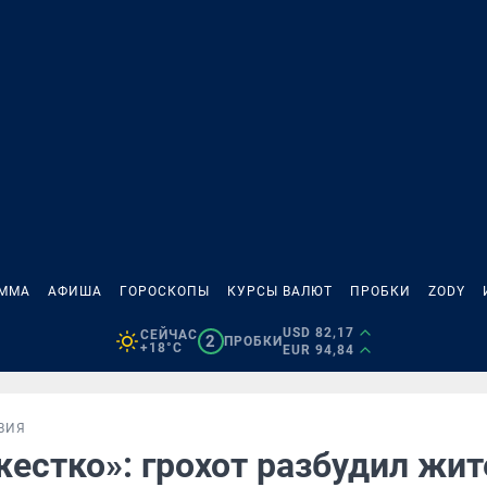
АММА
АФИША
ГОРОСКОПЫ
КУРСЫ ВАЛЮТ
ПРОБКИ
ZODY
USD 82,17
СЕЙЧАС
2
ПРОБКИ
+18°C
EUR 94,84
ВИЯ
жестко»: грохот разбудил жит