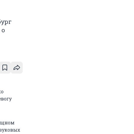
бург
 о
ко
евогу
мощном
звуковых