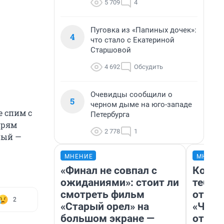
5 709
4
Пуговка из «Папиных дочек»:
4
что стало с Екатериной
Старшовой
4 692
Обсудить
Очевидцы сообщили о
5
черном дыме на юго-западе
е спим с
Петербурга
прям
2 778
1
ный —
МНЕНИЕ
МНЕНИ
«Финал не совпал с
Колоб
ожиданиями»: стоит ли
тебя 
смотреть фильм
отлож
2
«Старый орел» на
«Чело
большом экране —
отзыв