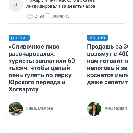
Пожар у Финляндского вокзала
5
ликвидировали за девять часов
2 198
Обсудить
МНЕНИЕ
МНЕНИЕ
«Сливочное пиво
Продашь за 300
разочаровало»:
возьмут с 4000
туристы заплатили 60
нам готовит н
тысяч, чтобы целый
налоговый зако
день гулять по парку
коснется импор
Юрского периода и
даже репетито
Хогвартсу
Яна Шаламова
Анастасия Зав