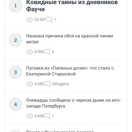
Ковидные тайны из дневников
1
Фаучи
25 397
1
Названа причина сбоя на красной линии
2
метро
5 506
4
Пуговка из «Папиных дочек»: что стало с
3
Екатериной Старшовой
4 580
Обсудить
Очевидцы сообщили о черном дыме на юго-
4
западе Петербурга
2 698
1