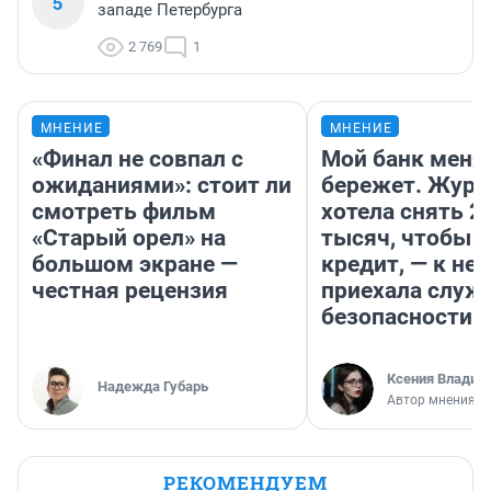
5
западе Петербурга
2 769
1
МНЕНИЕ
МНЕНИЕ
«Финал не совпал с
Мой банк меня
ожиданиями»: стоит ли
бережет. Журн
смотреть фильм
хотела снять 2
«Старый орел» на
тысяч, чтобы п
большом экране —
кредит, — к не
честная рецензия
приехала служ
безопасности
Ксения Владим
Надежда Губарь
Автор мнения
РЕКОМЕНДУЕМ