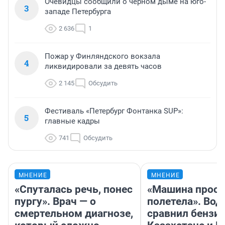
Очевидцы сообщили о черном дыме на юго-
3
западе Петербурга
2 636
1
Пожар у Финляндского вокзала
4
ликвидировали за девять часов
2 145
Обсудить
Фестиваль «Петербург Фонтанка SUP»:
5
главные кадры
741
Обсудить
МНЕНИЕ
МНЕНИЕ
«Спуталась речь, понес
«Машина прост
пургу». Врач — о
полетела». Вод
смертельном диагнозе,
сравнил бензин