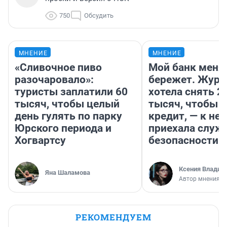
750
Обсудить
МНЕНИЕ
МНЕНИЕ
«Сливочное пиво
Мой банк меня
разочаровало»:
бережет. Журн
туристы заплатили 60
хотела снять 2
тысяч, чтобы целый
тысяч, чтобы п
день гулять по парку
кредит, — к не
Юрского периода и
приехала служ
Хогвартсу
безопасности
Ксения Владим
Яна Шаламова
Автор мнения
РЕКОМЕНДУЕМ