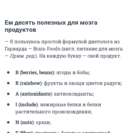
Ем десять полезных для мозга
продуктов
— Я пользуюсь простой формулой диетолога из
Гарварда — Brain Foods (англ. питание для мозга.
—
Прим. ред.
). На каждую букву — свой продукт.
B (berries, beans):
ягоды и бобы;
R (rainbow)
: фрукты и овощи цветов радуги;
А (antioxidants)
: антиоксиданты;
I (include)
: нежирные белки и белки
растительного происхождения;
N (nuts)
: орехи;
F (fiber)
: продукты, богатые клетчаткой,