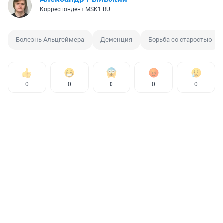
Корреспондент MSK1.RU
Болезнь Альцгеймера
Деменция
Борьба со старостью
0
0
0
0
0