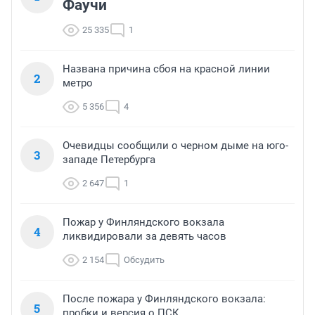
Фаучи
25 335
1
Названа причина сбоя на красной линии
2
метро
5 356
4
Очевидцы сообщили о черном дыме на юго-
3
западе Петербурга
2 647
1
Пожар у Финляндского вокзала
4
ликвидировали за девять часов
2 154
Обсудить
После пожара у Финляндского вокзала:
5
пробки и версия о ПСК