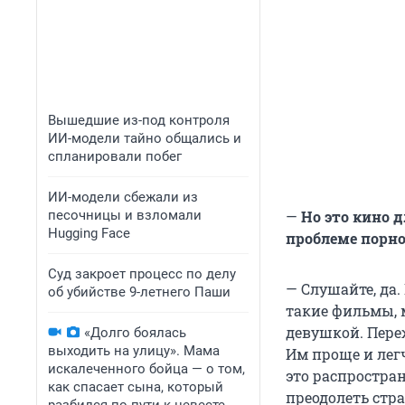
Вышедшие из-под контроля
ИИ-модели тайно общались и
спланировали побег
ИИ-модели сбежали из
песочницы и взломали
—
Но это кино 
Hugging Face
проблеме порн
Суд закроет процесс по делу
— Слушайте, да
об убийстве 9-летнего Паши
такие фильмы, м
девушкой. Пере
«Долго боялась
выходить на улицу». Мама
Им проще и лег
искалеченного бойца — о том,
это распростра
как спасает сына, который
преодолеть стр