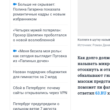
Больше не скрывает:
Полина Гагарина показала
романтичные кадры с новым
избранником
«Четырех мужей потеряла»:
Прохор Шаляпин проболтался
о новой возлюбленной
Коллеги в шутку назы
Источник: 
Роман Данил
«Меня бесила моя роль»:
как сегодня выглядит Пуговка
Как долго долж
из «Папиных дочек»
называть микро
отсохнуть и от
Назван подрядчик общежития
обкалывают гиа
для гимнасток за 2 млрд
массаж предста
поможет ли фал
Сбой в Петербурге: почему
ответил
63.RU
х
сайты открывались через VPN
Петербург предупредили о
сильном ветре 7 августа