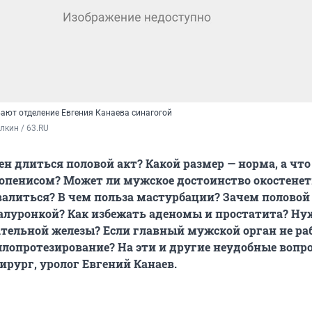
вают отделение Евгения Канаева синагогой
кин / 63.RU
ен длиться половой акт? Какой размер — норма, а чт
пенисом? Может ли мужское достоинство окостенет
валиться? В чем польза мастурбации? Зачем половой
луронкой? Как избежать аденомы и простатита? Ну
тельной железы? Если главный мужской орган не раб
лопротезирование? На эти и другие неудобные вопр
ирург, уролог Евгений Канаев.