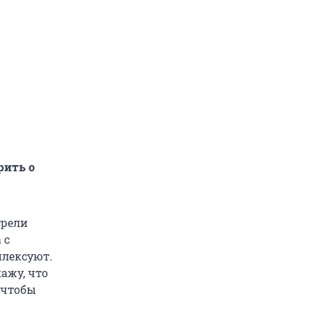
рить о
трели
 с
плексуют.
ажу, что
 чтобы