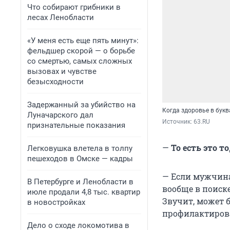
Что собирают грибники в
лесах Ленобласти
«У меня есть еще пять минут»:
фельдшер скорой — о борьбе
со смертью, самых сложных
вызовах и чувстве
безысходности
Задержанный за убийство на
Когда здоровье в бук
Луначарского дал
Источник: 
63.RU
признательные показания
—
То есть это т
Легковушка влетела в толпу
пешеходов в Омске — кадры
— Если мужчина
В Петербурге и Ленобласти в
вообще в поиск
июле продали 4,8 тыс. квартир
Звучит, может б
в новостройках
профилактирова
Дело о сходе локомотива в