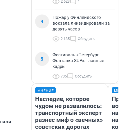
2 623
1
Пожар у Финляндского
4
вокзала ликвидировали за
девять часов
2 135
Обсудить
Фестиваль «Петербург
5
Фонтанка SUP»: главные
кадры
735
Обсудить
МНЕНИЕ
МНЕНИ
Наследие, которое
Прода
чудом не развалилось:
возьм
транспортный эксперт
нам г
разнес миф о «вечных»
налог
ю или
советских дорогах
косне