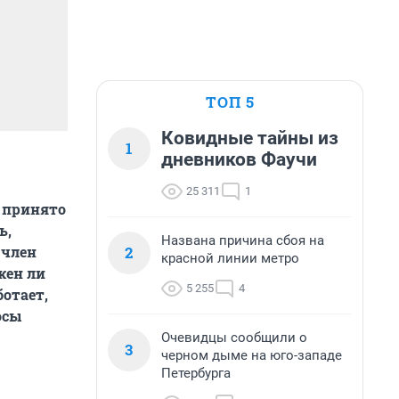
ТОП 5
Ковидные тайны из
1
дневников Фаучи
25 311
1
о принято
ь,
Названа причина сбоя на
2
 член
красной линии метро
жен ли
5 255
4
отает,
осы
Очевидцы сообщили о
3
черном дыме на юго-западе
Петербурга