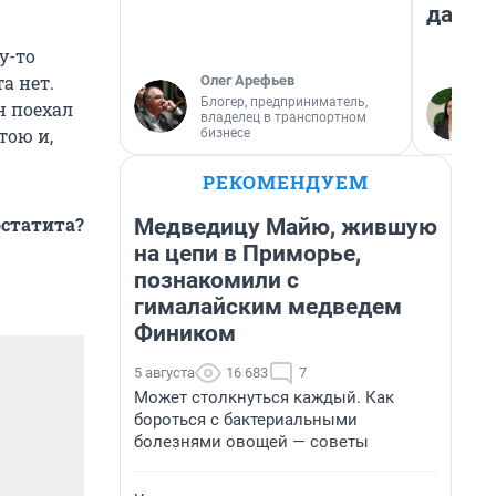
даже 
у-то
а нет.
Олег Арефьев
Блогер, предприниматель,
н поехал
владелец в транспортном
тою и,
бизнесе
РЕКОМЕНДУЕМ
остатита?
Медведицу Майю, жившую
на цепи в Приморье,
познакомили с
гималайским медведем
Фиником
5 августа
16 683
7
Может столкнуться каждый. Как
бороться с бактериальными
болезнями овощей — советы