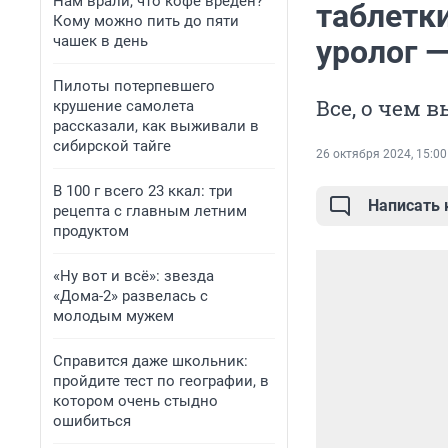
Нам врали, что кофе вреден?
таблетки
Кому можно пить до пяти
чашек в день
уролог 
Пилоты потерпевшего
Все, о чем 
крушение самолета
рассказали, как выживали в
сибирской тайге
26 октября 2024, 15:00
В 100 г всего 23 ккал: три
Написать
рецепта с главным летним
продуктом
«Ну вот и всё»: звезда
«Дома-2» развелась с
молодым мужем
Справится даже школьник:
пройдите тест по географии, в
котором очень стыдно
ошибиться