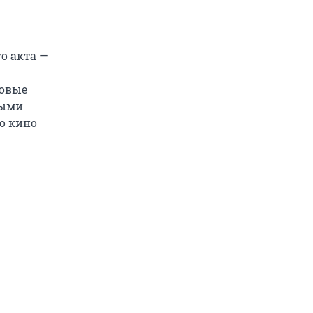
о акта —
ловые
сыми
то кино