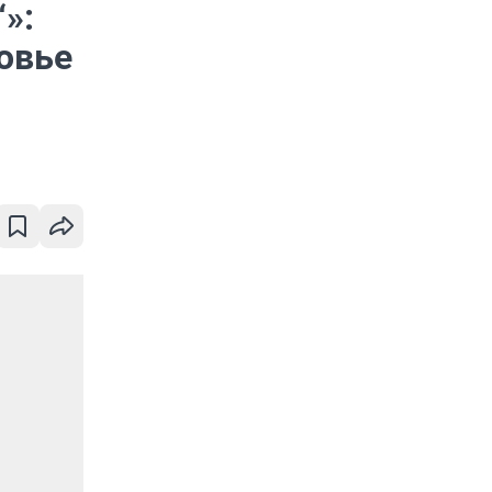
»:
овье