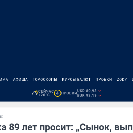
АММА
АФИША
ГОРОСКОПЫ
КУРСЫ ВАЛЮТ
ПРОБКИ
ZODY
USD 80,93
СЕЙЧАС
4
ПРОБКИ
+26°C
EUR 93,19
ЬЮ
а 89 лет просит: „Сынок, вы