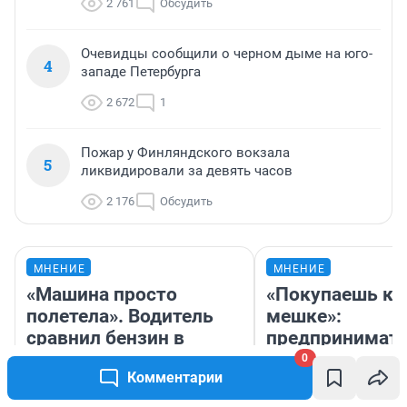
2 761
Обсудить
Очевидцы сообщили о черном дыме на юго-
4
западе Петербурга
2 672
1
Пожар у Финляндского вокзала
5
ликвидировали за девять часов
2 176
Обсудить
МНЕНИЕ
МНЕНИЕ
«Машина просто
«Покупаешь ко
полетела». Водитель
мешке»:
сравнил бензин в
предпринимат
Казахстане и России
рассказала, как
0
Комментарии
самом деле ус
бизнес со скл