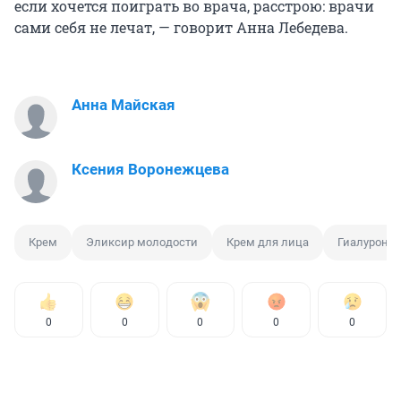
если хочется поиграть во врача, расстрою: врачи
сами себя не лечат, — говорит Анна Лебедева.
Анна Майская
Ксения Воронежцева
Крем
Эликсир молодости
Крем для лица
Гиалуронов
0
0
0
0
0