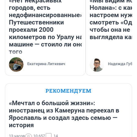
«Нет некрасивых
«Мы видим нов
городов, есть
Нолана»: с как
недофинансированные».
настроем нужн
Путешественники
смотреть «Оди
проехали 2000
чтобы она не
километров по Уралу на
выглядела как
машине — стоило ли оно
того
Екатерина Литкевич
Надежда Губар
РЕКОМЕНДУЕМ
«Мечтал о большой жизни»:
иностранец из Камеруна переехал в
Ярославль и создал здесь семью —
история
13 часов
10 657
14