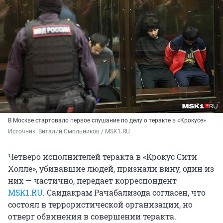
В Москве стартовало первое слушание по делу о теракте в «Крокусе»
Источник: 
Виталий Смольников / MSK1.RU
Четверо исполнителей теракта в «Крокус Сити
Холле», убивавшие людей, признали вину, один из
них — частично, передает корреспондент
MSK1.RU
. Саидакрам Рачабализода согласен, что
состоял в террористической организации, но
отверг обвинения в совершении теракта.