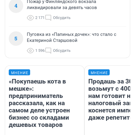
Пожар у Финляндского вокзала
4
ликвидировали за девять часов
2 171
Обсудить
Пуговка из «Папиных дочек»: что стало с
5
Екатериной Старшовой
1 596
Обсудить
МНЕНИЕ
МНЕНИЕ
«Покупаешь кота в
Продашь за 300
мешке»:
возьмут с 4000
предприниматель
нам готовит н
рассказала, как на
налоговый зако
самом деле устроен
коснется импор
бизнес со складами
даже репетито
дешевых товаров