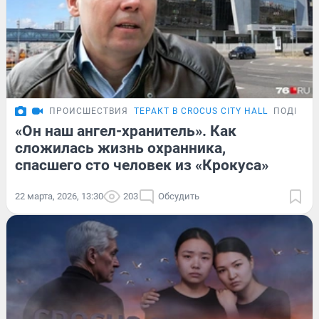
ПРОИСШЕСТВИЯ
ТЕРАКТ В CROCUS CITY HALL
ПОДРОБ
«Он наш ангел-хранитель». Как
сложилась жизнь охранника,
спасшего сто человек из «Крокуса»
22 марта, 2026, 13:30
203
Обсудить