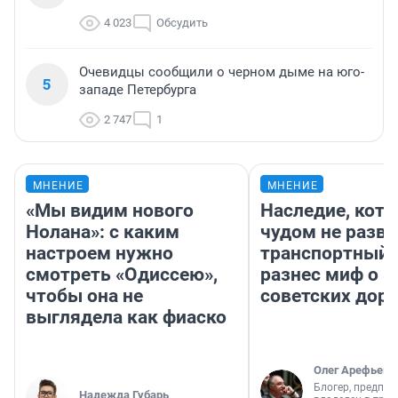
4 023
Обсудить
Очевидцы сообщили о черном дыме на юго-
5
западе Петербурга
2 747
1
МНЕНИЕ
МНЕНИЕ
«Мы видим нового
Наследие, кото
Нолана»: с каким
чудом не разва
настроем нужно
транспортный 
смотреть «Одиссею»,
разнес миф о 
чтобы она не
советских доро
выглядела как фиаско
Олег Арефьев
Блогер, предпри
Надежда Губарь