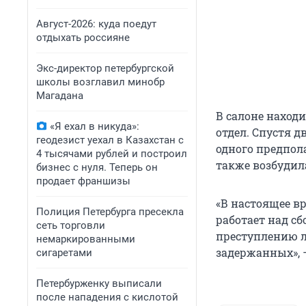
Август-2026: куда поедут
отдыхать россияне
Экс-директор петербургской
школы возглавил минобр
Магадана
В салоне находи
«Я ехал в никуда»:
отдел. Спустя д
геодезист уехал в Казахстан с
одного предпол
4 тысячами рублей и построил
также возбудила
бизнес с нуля. Теперь он
продает франшизы
«В настоящее в
Полиция Петербурга пресекла
работает над с
сеть торговли
преступлению л
немаркированными
задержанных», 
сигаретами
Петербурженку выписали
после нападения с кислотой