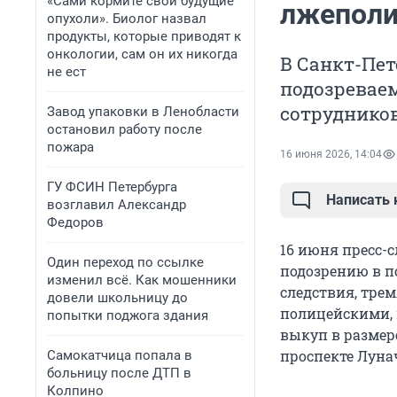
«Сами кормите свои будущие
лжеполи
опухоли». Биолог назвал
продукты, которые приводят к
онкологии, сам он их никогда
В Санкт-Пе
не ест
подозревае
сотруднико
Завод упаковки в Ленобласти
остановил работу после
пожара
16 июня 2026, 14:04
ГУ ФСИН Петербурга
Написать
возглавил Александр
Федоров
16 июня пресс-
Один переход по ссылке
подозрению в п
изменил всё. Как мошенники
следствия, тре
довели школьницу до
полицейскими, 
попытки поджога здания
выкуп в размер
проспекте Луна
Самокатчица попала в
больницу после ДТП в
Колпино