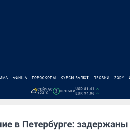
АММА
АФИША
ГОРОСКОПЫ
КУРСЫ ВАЛЮТ
ПРОБКИ
ZODY
USD 81,41
СЕЙЧАС
3
ПРОБКИ
+23°C
EUR 94,06
ие в Петербурге: задержаны