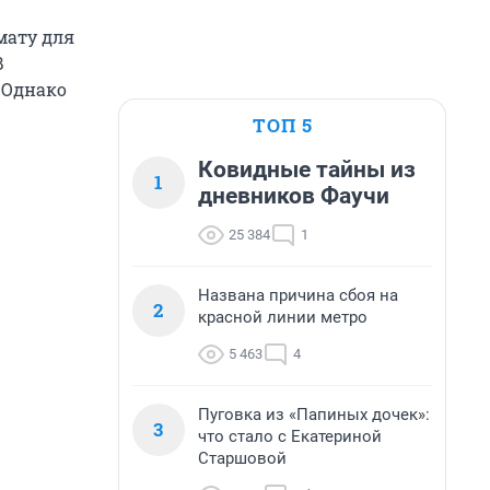
мату для
В
 Однако
ТОП 5
Ковидные тайны из
1
дневников Фаучи
25 384
1
Названа причина сбоя на
2
красной линии метро
5 463
4
Пуговка из «Папиных дочек»:
3
что стало с Екатериной
Старшовой