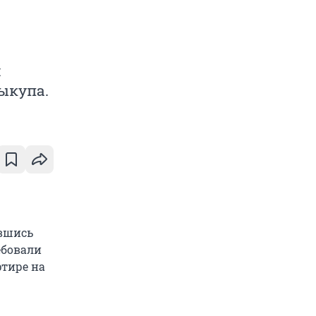
м
ыкупа.
ившись
ебовали
ртире на