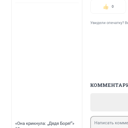
0
Увидели опечатку? В
КОММЕНТАР
«Она крикнула: „Дядя Боря!“»