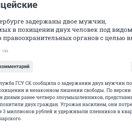
цейские
тербурге задержаны двое мужчин,
мых в похищении двух человек под видо
в правоохранительных органов с целью в
193
 комментарий
служба ГСУ СК сообщила о задержании двух мужчин по
охищении и незаконном лишении свободы. По версии
мя днями ранее четверо злоумышленников, представ
похитили двух граждан. Угрожая насилием, они потр
е 3 миллионов рублей и удерживали пленников в ква
чарского.