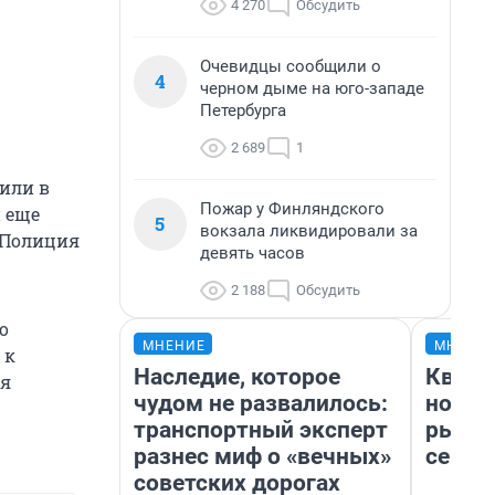
4 270
Обсудить
Очевидцы сообщили о
4
черном дыме на юго-западе
Петербурга
2 689
1
вили в
Пожар у Финляндского
и еще
5
вокзала ликвидировали за
. Полиция
девять часов
2 188
Обсудить
о
МНЕНИЕ
МНЕНИ
 к
Наследие, которое
Кварт
ля
чудом не развалилось:
но де
транспортный эксперт
рынок
разнес миф о «вечных»
сейча
советских дорогах