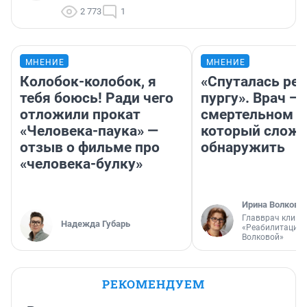
2 773
1
МНЕНИЕ
МНЕНИЕ
Колобок-колобок, я
«Спуталась реч
тебя боюсь! Ради чего
пургу». Врач — 
отложили прокат
смертельном д
«Человека-паука» —
который слож
отзыв о фильме про
обнаружить
«человека-булку»
Ирина Волкова
Главврач клини
Надежда Губарь
«Реабилитация 
Волковой»
РЕКОМЕНДУЕМ