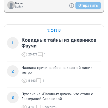
Гость
Отправить
Войти
ТОП 5
Ковидные тайны из дневников
1
Фаучи
25 471
1
Названа причина сбоя на красной линии
2
метро
5 663
4
Пуговка из «Папиных дочек»: что стало с
3
Екатериной Старшовой
4 661
Обсудить