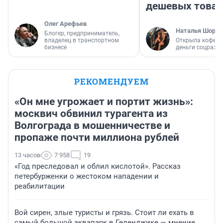
дешевых това
Олег Арефьев
Наталья Шорох
Блогер, предприниматель,
владелец в транспортном
Открыла кофейн
бизнесе
деньги соцразв
РЕКОМЕНДУЕМ
«Он мне угрожает и портит жизнь»:
москвич обвинил турагента из
Волгограда в мошенничестве и
пропаже почти миллиона рублей
13 часов
7 958
19
«Год преследовал и облил кислотой». Рассказ
петербурженки о жестоком нападении и
реабилитации
Вой сирен, злые туристы и грязь. Стоит ли ехать в
самый большой аквапарк в Геленджике — мнение