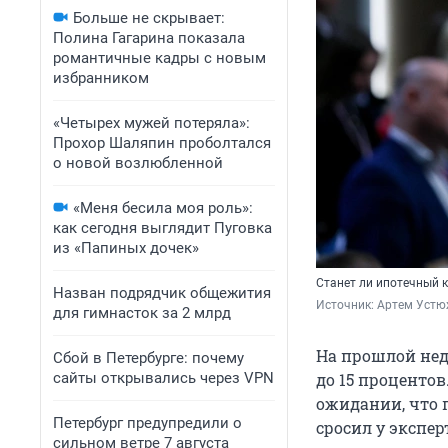
Больше не скрывает:
Полина Гагарина показала
романтичные кадры с новым
избранником
«Четырех мужей потеряла»:
Прохор Шаляпин проболтался
о новой возлюбленной
«Меня бесила моя роль»:
как сегодня выглядит Пуговка
из «Папиных дочек»
Станет ли ипотечный к
Назван подрядчик общежития
Источник: 
Артем Устю
для гимнасток за 2 млрд
На прошлой неде
Сбой в Петербурге: почему
сайты открывались через VPN
до 15 проценто
ожидании, что 
Петербург предупредили о
cросил у экспе
сильном ветре 7 августа