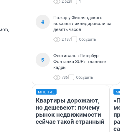
2 628
1
Пожар у Финляндского
4
вокзала ликвидировали за
мов,
девять часов
2 137
Обсудить
Фестиваль «Петербург
5
Фонтанка SUP»: главные
кадры
736
Обсудить
МНЕНИЕ
МНЕНИ
Квартиры дорожают,
«Поку
но дешевеют: почему
мешке
рынок недвижимости
предп
сейчас такой странный
расска
самом