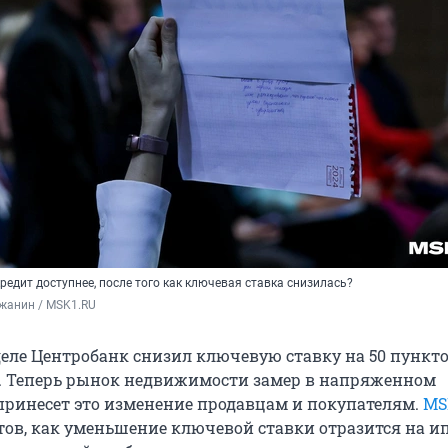
редит доступнее, после того как ключевая ставка снизилась?
жанин / MSK1.RU
ле Центробанк снизил ключевую ставку на 50 пунктов 
в. Теперь рынок недвижимости замер в напряженном
принесет это изменение продавцам и покупателям.
MS
ртов, как уменьшение ключевой ставки отразится на 