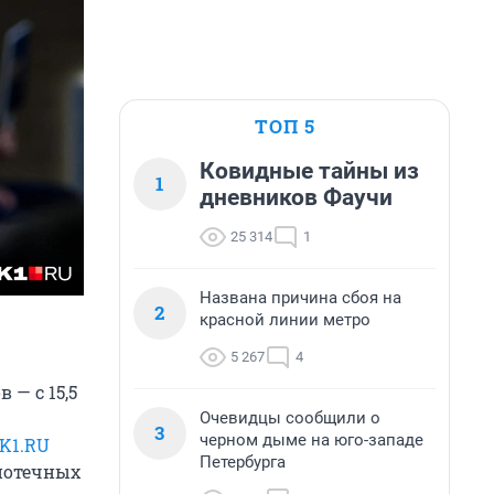
ТОП 5
Ковидные тайны из
1
дневников Фаучи
25 314
1
Названа причина сбоя на
2
красной линии метро
5 267
4
— с 15,5
Очевидцы сообщили о
3
черном дыме на юго-западе
K1.RU
Петербурга
ипотечных