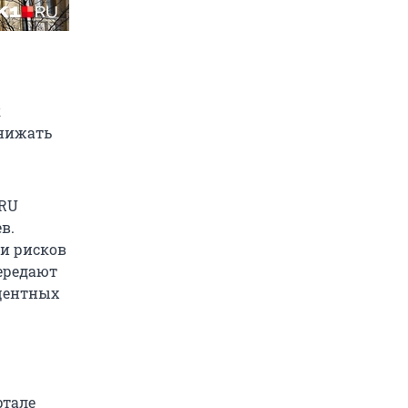
к
снижать
.RU
в.
и рисков
ередают
оцентных
ртале