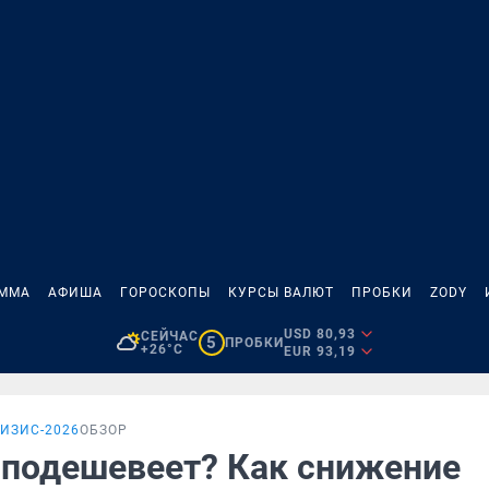
АММА
АФИША
ГОРОСКОПЫ
КУРСЫ ВАЛЮТ
ПРОБКИ
ZODY
USD 80,93
СЕЙЧАС
5
ПРОБКИ
+26°C
EUR 93,19
ИЗИС-2026
ОБЗОР
 подешевеет? Как снижение