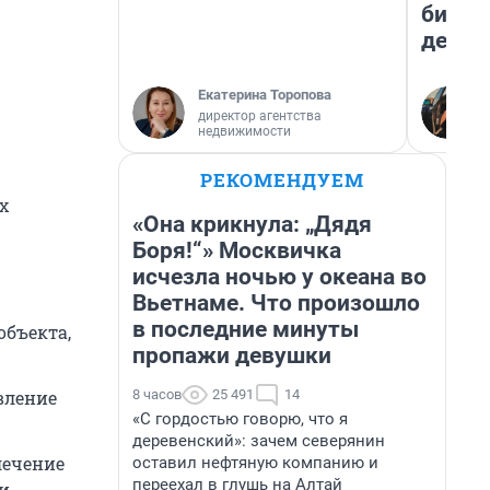
бизне
дешев
Екатерина Торопова
директор агентства
недвижимости
РЕКОМЕНДУЕМ
х
«Она крикнула: „Дядя
Боря!“» Москвичка
исчезла ночью у океана во
Вьетнаме. Что произошло
в последние минуты
объекта,
пропажи девушки
8 часов
25 491
14
вление
«С гордостью говорю, что я
деревенский»: зачем северянин
лечение
оставил нефтяную компанию и
переехал в глушь на Алтай
и.