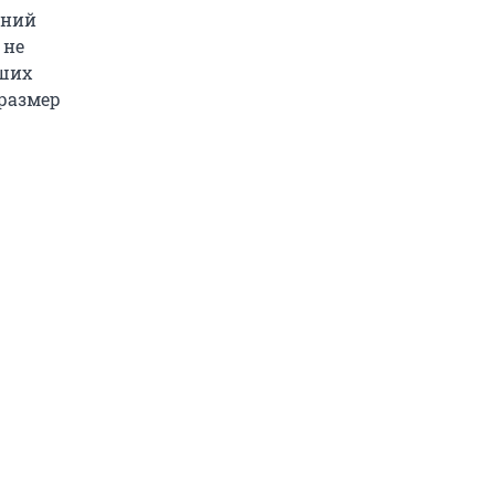
дний
 не
чших
 размер