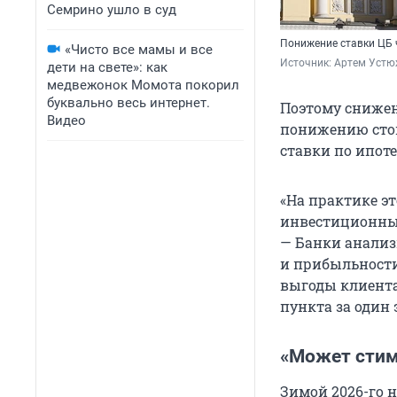
Семрино ушло в суд
Понижение ставки ЦБ 
«Чисто все мамы и все
Источник: 
Артем Устю
дети на свете»: как
медвежонок Момота покорил
буквально весь интернет.
Поэтому снижен
Видео
понижению стои
ставки по ипоте
«На практике э
инвестиционный
— Банки анализ
и прибыльности
выгоды клиента
пункта за один 
«Может стим
Зимой 2026-го 