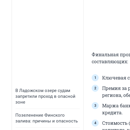
Финальная проц
составляющих:
Ключевая ст
Премия за 
В Ладожском озере судам
региона, об
запретили проход в опасной
зоне
Маржа банк
кредита.
Позеленение Финского
залива: причины и опасность
Стоимость 
капитала, 