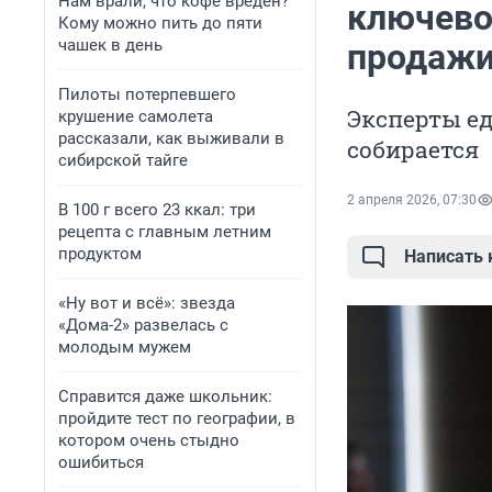
Нам врали, что кофе вреден?
ключево
Кому можно пить до пяти
чашек в день
продажи
Пилоты потерпевшего
Эксперты ед
крушение самолета
рассказали, как выживали в
собирается
сибирской тайге
2 апреля 2026, 07:30
В 100 г всего 23 ккал: три
рецепта с главным летним
продуктом
Написать
«Ну вот и всё»: звезда
«Дома-2» развелась с
молодым мужем
Справится даже школьник:
пройдите тест по географии, в
котором очень стыдно
ошибиться