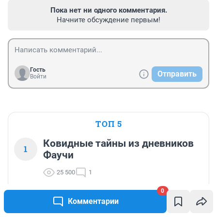
Пока нет ни одного комментария.
Начните обсуждение первым!
Гость
Отправить
Войти
ТОП 5
Ковидные тайны из дневников
1
Фаучи
25 500
1
0
Выжившая после атаки с кислотой
Комментарии
2
петербурженка выписалась из больницы