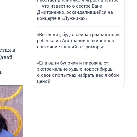
Работает в клинике и играет в театре
— что известно о сестре Вани
Дмитриенко, оскандалившейся на
концерте в «Лужниках»
«Выглядит, будто сейчас развалится»:
ребенка из Австралии шокировало
состояние зданий в Приморье
стия в
Давай
«Ела одни булочки и пирожные»:
экстремально худые новосибирцы —
.
о своих попытках набрать вес любой
ценой