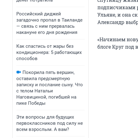
денег потратила
подписчиками р
Российский диджей
Ульяне, и она 
загадочно пропал в Таиланде
Александр выбр
— связь с ним прервалась
накануне его дня рождения
«Начинаем нову
Как спастись от жары без
блоге Круг под 
кондиционера: 5 работающих
способов
Покорила пять вершин,
оставила предсмертную
записку и послание сыну. Что
с телом Натальи
Наговициной, погибшей на
пике Победы
Эти вопросы для будущих
первоклассников под силу не
всем взрослым. А вам?