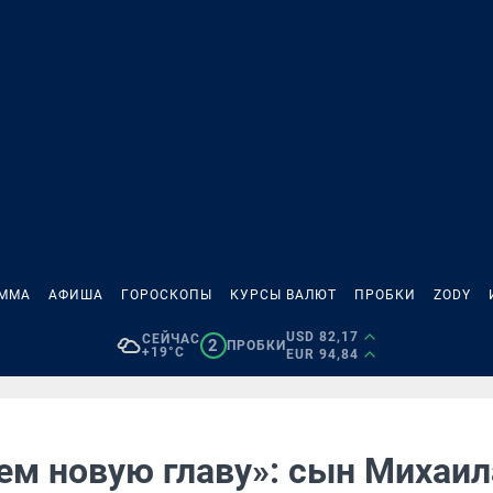
АММА
АФИША
ГОРОСКОПЫ
КУРСЫ ВАЛЮТ
ПРОБКИ
ZODY
USD 82,17
СЕЙЧАС
2
ПРОБКИ
+19°C
EUR 94,84
ем новую главу»: сын Михаил