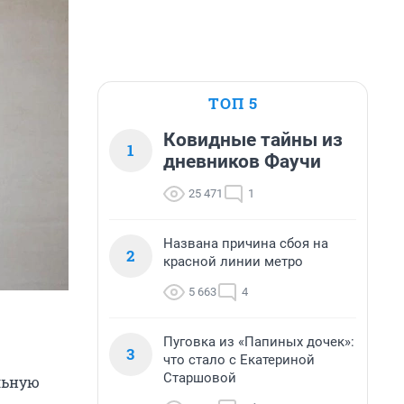
ТОП 5
Ковидные тайны из
1
дневников Фаучи
25 471
1
Названа причина сбоя на
2
красной линии метро
5 663
4
Пуговка из «Папиных дочек»:
3
что стало с Екатериной
Старшовой
льную