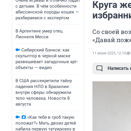
Очень игривы и отлично ладят
Круга же
с детьми. В чём особенности
абиссинской породы кошек —
избранн
разбираемся с экспертом
Со своей во
В Аргентине умер отец
Лионеля Месси
«Давай пож
Сибирский Бэнкси: как
11 июня 2025, 12:10
скульптор в черной маске
развешивает загадочные арт-
объекты — видео
Написать
В США рассекретили тайну
падения НЛО в Бразилии:
внутри сферы обнаружили
тело человека. Новости 8
августа
«Как тебя в гроб такую
положат?» Мать двоих детей
набила первую татуировку в