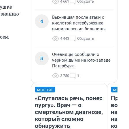
4 661
Обсудить
вушке
ризнанию
Выжившая после атаки с
4
кислотой петербурженка
выписалась из больницы
воем
4 443
Обсудить
Очевидцы сообщили о
5
черном дыме на юго-западе
Петербурга
2 750
1
МНЕНИЕ
МНЕНИ
«Спуталась речь, понес
Прода
пургу». Врач — о
возьм
смертельном диагнозе,
нам г
который сложно
налог
обнаружить
косне