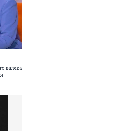
то далека
 и