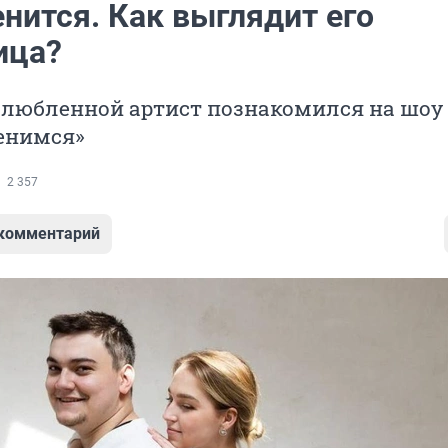
нится. Как выглядит его
ица?
злюбленной артист познакомился на шоу
енимся»
2 357
 комментарий