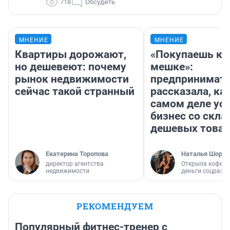
718
Обсудить
МНЕНИЕ
МНЕНИЕ
Квартиры дорожают,
«Покупаешь ко
но дешевеют: почему
мешке»:
рынок недвижимости
предпринимат
сейчас такой странный
рассказала, как
самом деле ус
бизнес со скл
дешевых това
Екатерина Торопова
Наталья Шорох
директор агентства
Открыла кофейн
недвижимости
деньги соцразв
РЕКОМЕНДУЕМ
Популярный фитнес-тренер с