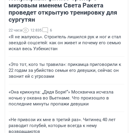
мировым именем Света Ракета
проведет открытую тренировку для
сургутян
22 часа
12 835
6
«Я не жалуюсь». Строитель лишился рук и ног и стал
звездой соцсетей: как он живет и почему его семью
искал весь Узбекистан
«Это тот, кого ты травила»: прикамца приговорили к
22 годам за убийство семьи его девушки, сейчас он
звонит ей с угрозами
«Она крикнула: „Дядя Боря!“» Москвичка исчезла
ночью у океана во Вьетнаме. Что произошло в
последние минуты пропажи девушки
«Не привози их мне в третий раз». Читинец 40 лет
разводит голубей, которые всегда к нему
возвращаются