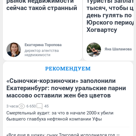
рынок недвижимости
туристы заплат
сейчас такой странный
тысяч, чтобы ц
день гулять по 
Юрского период
Хогвартсу
Екатерина Торопова
Яна Шаламова
директор агентства
недвижимости
РЕКОМЕНДУЕМ
«Сыночки-корзиночки» заполонили
Екатеринбург: почему уральские парни
массово оставили жен без цветов
3 часа
6 650
45
Смертельный аудит: за что в начале 2000-х убили
бывшего главбуха нефтяной компании Уфы
«Все еще в шоке»: сыну Трусовой исполнился год —