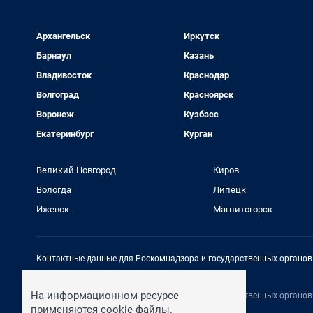
Архангельск
Иркутск
Барнаул
Казань
Владивосток
Краснодар
Волгоград
Красноярск
Воронеж
Кузбасс
Екатеринбург
Курган
Великий Новгород
Киров
Вологда
Липецк
Ижевск
Магнитогорск
Контактные данные для Роскомнадзора и государственных органов
Электронный адрес редакции:
rednews@shkulev.ru
На информационном ресурсе
Контактные данные для Роскомнадзора и государственных органов
Техподдержка:
help@shkulev.ru
применяются cookie-файлы.