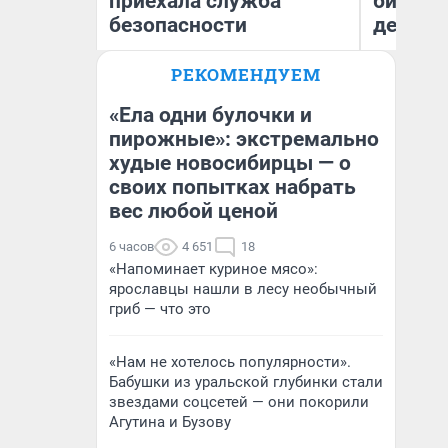
приехала служба
бизнес
безопасности
дешевы
РЕКОМЕНДУЕМ
На
Ксения Владимирская
От
Автор мнения
де
«Ела одни булочки и
пирожные»: экстремально
худые новосибирцы — о
своих попытках набрать
вес любой ценой
6 часов
4 651
18
«Напоминает куриное мясо»:
ярославцы нашли в лесу необычный
гриб — что это
«Нам не хотелось популярности».
Бабушки из уральской глубинки стали
звездами соцсетей — они покорили
Агутина и Бузову