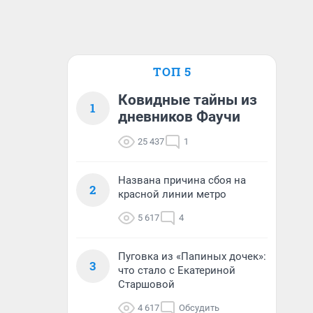
ТОП 5
Ковидные тайны из
1
дневников Фаучи
25 437
1
Названа причина сбоя на
2
красной линии метро
5 617
4
Пуговка из «Папиных дочек»:
3
что стало с Екатериной
Старшовой
4 617
Обсудить