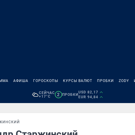
АММА
АФИША
ГОРОСКОПЫ
КУРСЫ ВАЛЮТ
ПРОБКИ
ZODY
USD 82,17
СЕЙЧАС
2
ПРОБКИ
+17°C
EUR 94,84
РЖИНСКИЙ
андр Старжинский