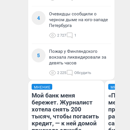
Очевидцы сообщили о
4
черном дыме на юго-западе
Петербурга
2 727
1
Пожар у Финляндского
5
вокзала ликвидировали за
девять часов
2 225
Обсудить
МНЕНИЕ
МНЕНИЕ
Мой банк меня
«Покуп
бережет. Журналист
мешке»
хотела снять 200
предпр
тысяч, чтобы погасить
рассказ
кредит, — к ней домой
самом 