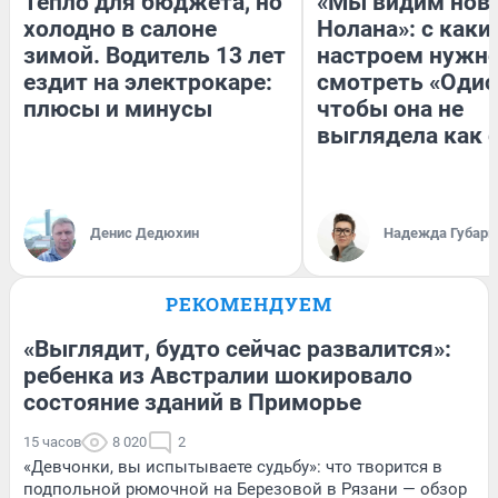
Тепло для бюджета, но
«Мы видим нов
холодно в салоне
Нолана»: с каки
зимой. Водитель 13 лет
настроем нужн
ездит на электрокаре:
смотреть «Одис
плюсы и минусы
чтобы она не
выглядела как 
Денис Дедюхин
Надежда Губарь
РЕКОМЕНДУЕМ
«Выглядит, будто сейчас развалится»:
ребенка из Австралии шокировало
состояние зданий в Приморье
15 часов
8 020
2
«Девчонки, вы испытываете судьбу»: что творится в
подпольной рюмочной на Березовой в Рязани — обзор