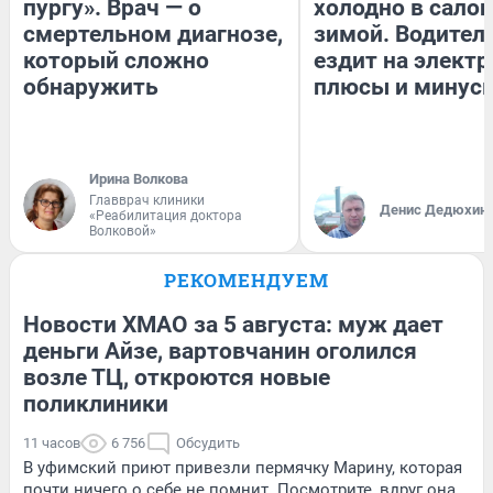
пургу». Врач — о
холодно в сало
смертельном диагнозе,
зимой. Водитель
который сложно
ездит на электр
обнаружить
плюсы и минус
Ирина Волкова
Главврач клиники
Денис Дедюхин
«Реабилитация доктора
Волковой»
РЕКОМЕНДУЕМ
Новости ХМАО за 5 августа: муж дает
деньги Айзе, вартовчанин оголился
возле ТЦ, откроются новые
поликлиники
11 часов
6 756
Обсудить
В уфимский приют привезли пермячку Марину, которая
почти ничего о себе не помнит. Посмотрите, вдруг она