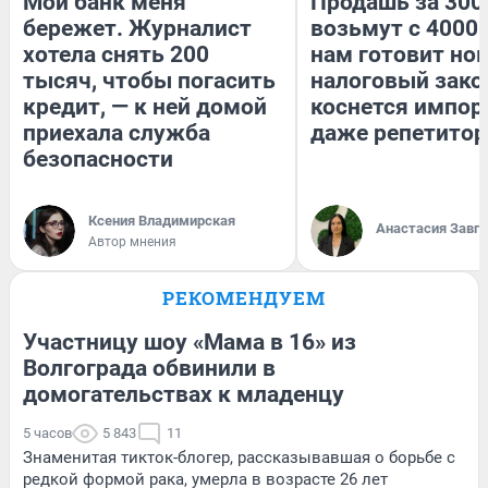
Мой банк меня
Продашь за 3000
бережет. Журналист
возьмут с 4000.
хотела снять 200
нам готовит но
тысяч, чтобы погасить
налоговый зако
кредит, — к ней домой
коснется импор
приехала служба
даже репетитор
безопасности
Ксения Владимирская
Анастасия Завг
Автор мнения
РЕКОМЕНДУЕМ
Участницу шоу «Мама в 16» из
Волгограда обвинили в
домогательствах к младенцу
5 часов
5 843
11
Знаменитая тикток-блогер, рассказывавшая о борьбе с
редкой формой рака, умерла в возрасте 26 лет