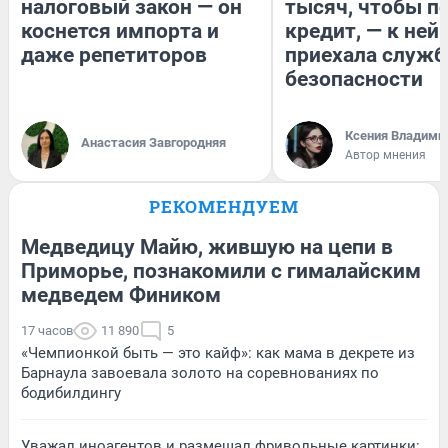
налоговый закон — он
тысяч, чтобы п
коснется импорта и
кредит, — к ней
даже репетиторов
приехала служб
безопасности
Ксения Владими
Анастасия Завгородняя
Автор мнения
РЕКОМЕНДУЕМ
Медведицу Майю, жившую на цепи в
Приморье, познакомили с гималайским
медведем Фиником
17 часов
11 890
5
«Чемпионкой быть — это кайф»: как мама в декрете из
Барнаула завоевала золото на соревнованиях по
бодибилдингу
Уважал иноагентов и размещал фривольные картинки: