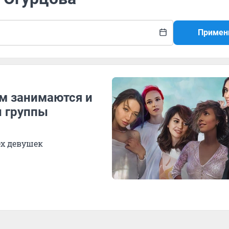
Примен
ем занимаются и
ы группы
ех девушек