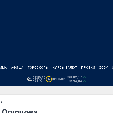
АММА
АФИША
ГОРОСКОПЫ
КУРСЫ ВАЛЮТ
ПРОБКИ
ZODY
USD 82,17
СЕЙЧАС
4
ПРОБКИ
+21°C
EUR 94,84
ВА
я Огурцова