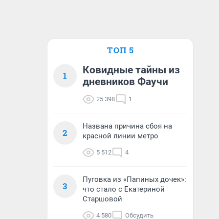
ТОП 5
Ковидные тайны из
1
дневников Фаучи
25 398
1
Названа причина сбоя на
2
красной линии метро
5 512
4
Пуговка из «Папиных дочек»:
3
что стало с Екатериной
Старшовой
4 580
Обсудить