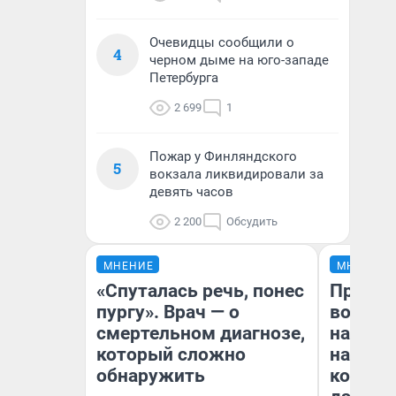
Очевидцы сообщили о
4
черном дыме на юго-западе
Петербурга
2 699
1
Пожар у Финляндского
5
вокзала ликвидировали за
девять часов
2 200
Обсудить
МНЕНИЕ
МНЕНИЕ
«Спуталась речь, понес
Продаш
пургу». Врач — о
возьмут
смертельном диагнозе,
нам го
который сложно
налого
обнаружить
коснет