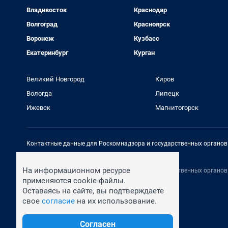
Владивосток
Краснодар
Волгоград
Красноярск
Воронеж
Кузбасс
Екатеринбург
Курган
Великий Новгород
Киров
Вологда
Липецк
Ижевск
Магнитогорск
Контактные данные для Роскомнадзора и государственных органов
Электронный адрес редакции:
rednews@shkulev.ru
На информационном ресурсе
Контактные данные для Роскомнадзора и государственных органов
Техподдержка:
help@shkulev.ru
применяются cookie-файлы.
Оставаясь на сайте, вы подтверждаете
свое
согласие
на их использование.
Согласен