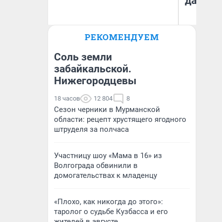
даже р
Ирина Волкова
РЕКОМЕНДУЕМ
Главврач клиники
Ан
«Реабилитация доктора
Волковой»
Соль земли
забайкальской.
Нижегородцевы
18 часов
12 804
8
Сезон черники в Мурманской
области: рецепт хрустящего ягодного
штруделя за полчаса
Участницу шоу «Мама в 16» из
Волгограда обвинили в
домогательствах к младенцу
«Плохо, как никогда до этого»:
таролог о судьбе Кузбасса и его
жителей в августе