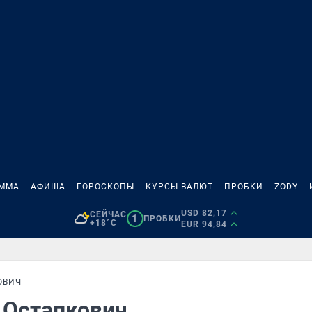
АММА
АФИША
ГОРОСКОПЫ
КУРСЫ ВАЛЮТ
ПРОБКИ
ZODY
USD 82,17
СЕЙЧАС
1
ПРОБКИ
+18°C
EUR 94,84
ОВИЧ
й Остапкович