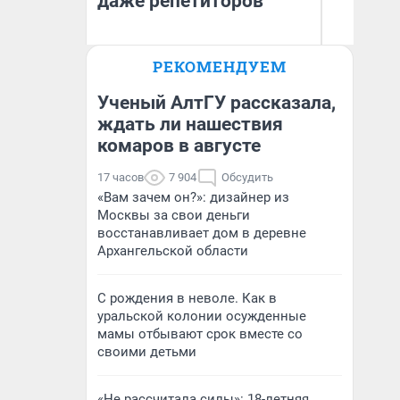
даже репетиторов
РЕКОМЕНДУЕМ
Анастасия Завгородняя
Д
Ученый АлтГУ рассказала,
ждать ли нашествия
комаров в августе
17 часов
7 904
Обсудить
«Вам зачем он?»: дизайнер из
Москвы за свои деньги
восстанавливает дом в деревне
Архангельской области
С рождения в неволе. Как в
уральской колонии осужденные
мамы отбывают срок вместе со
своими детьми
«Не рассчитала силы»: 18-летняя