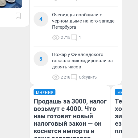
Очевидцы сообщили о
4
черном дыме на юго-западе
Петербурга
2 715
1
Пожар у Финляндского
5
вокзала ликвидировали за
девять часов
2 218
Обсудить
МНЕНИЕ
МНЕНИЕ
Продашь за 3000, налог
Тепло 
возьмут с 4000. Что
холодн
нам готовит новый
зимой.
налоговый закон — он
ездит н
коснется импорта и
плюсы 