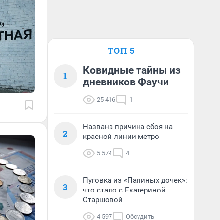
ТОП 5
Ковидные тайны из
1
дневников Фаучи
25 416
1
Названа причина сбоя на
2
красной линии метро
5 574
4
Пуговка из «Папиных дочек»:
3
что стало с Екатериной
Старшовой
4 597
Обсудить