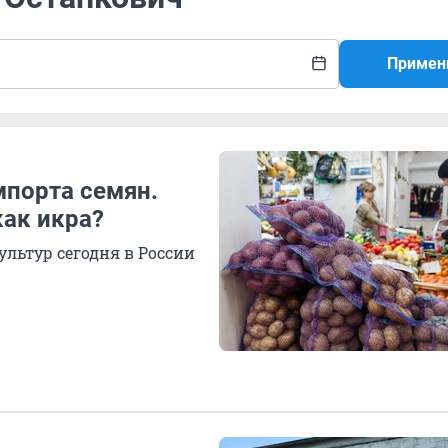
Примен
мпорта семян.
как икра?
льтур сегодня в России