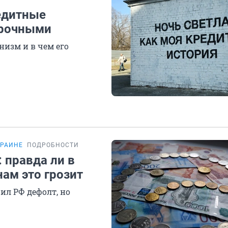
едитные
срочными
низм и в чем его
КРАИНЕ
ПОДРОБНОСТИ
: правда ли в
нам это грозит
ил РФ дефолт, но