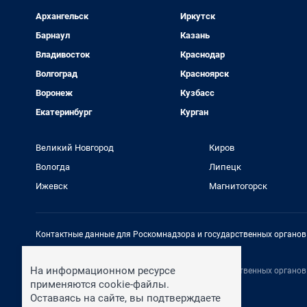
Архангельск
Иркутск
Барнаул
Казань
Владивосток
Краснодар
Волгоград
Красноярск
Воронеж
Кузбасс
Екатеринбург
Курган
Великий Новгород
Киров
Вологда
Липецк
Ижевск
Магнитогорск
Контактные данные для Роскомнадзора и государственных органов
Электронный адрес редакции:
rednews@shkulev.ru
На информационном ресурсе
Контактные данные для Роскомнадзора и государственных органов
Техподдержка:
help@shkulev.ru
применяются cookie-файлы.
Оставаясь на сайте, вы подтверждаете