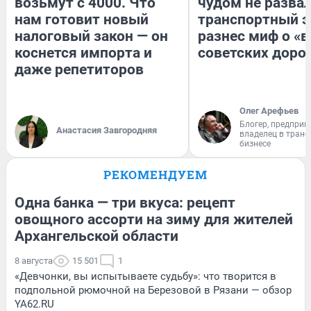
возьмут с 4000. Что
чудом не разва
нам готовит новый
транспортный э
налоговый закон — он
разнес миф о «
коснется импорта и
советских доро
даже репетиторов
Олег Арефьев
Блогер, предприн
Анастасия Завгородняя
владелец в тран
бизнесе
РЕКОМЕНДУЕМ
Одна банка — три вкуса: рецепт
овощного ассорти на зиму для жителей
Архангельской области
8 августа
15 501
1
«Девчонки, вы испытываете судьбу»: что творится в
подпольной рюмочной на Березовой в Рязани — обзор
YA62.RU