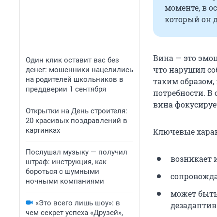
моменте, в о
который он д
Вина — это эмо
Один клик оставит вас без
что нарушил с
денег: мошенники нацелились
на родителей школьников в
таким образом,
преддверии 1 сентября
потребности. В 
вина фокусирует
Открытки на День строителя:
20 красивых поздравлений в
картинках
Ключевые харак
Послушал музыку — получил
возникает 
штраф: инструкция, как
бороться с шумными
сопровожда
ночными компаниями
может быть
«Это всего лишь шоу»: в
дезадаптив
чем секрет успеха «Друзей»,