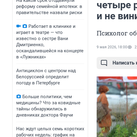
На какой срок отодвинули
четыре р
реформу семейной ипотеки: в
правительстве назвали риски
и не вин
Работает в клинике и
Психолог об
играет в театре — что
известно о сестре Вани
Дмитриенко,
9 мая 2026, 18:00
2
оскандалившейся на концерте
в «Лужниках»
Написать
Антициклон с центром над
Белоруссией определит
погоду в Петербурге
Больше политики, чем
медицины? Что за ковидные
тайны обнаружились в
дневниках доктора Фаучи
Нас ждут целых семь коротких
рабочих недель: график на