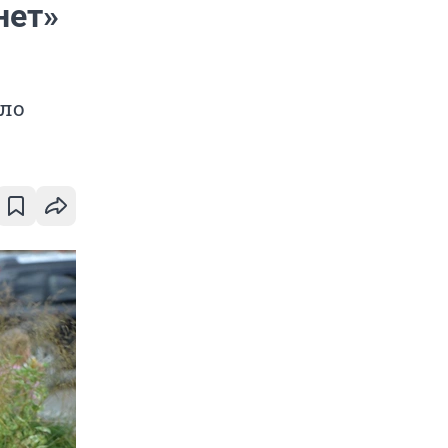
нет»
ело