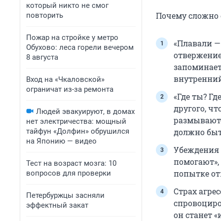
который никто не смог
Почему сложно 
повторить
Пожар на стройке у метро
«Плавали —
Обухово: леса горели вечером
отвержение
8 августа
запоминает
внутренний
Вход на «Чкаловской»
ограничат из-за ремонта
«Где ты? Гд
другого, чт
Людей эвакуируют, в домах
размываются
нет электричества: мощный
тайфун «Долфин» обрушился
должно быт
на Японию — видео
Убеждения 
помогают»,
Тест на возраст мозга: 10
попытке от
вопросов для проверки
Страх агрес
Петербуржцы засняли
спровоциро
эффектный закат
он станет 