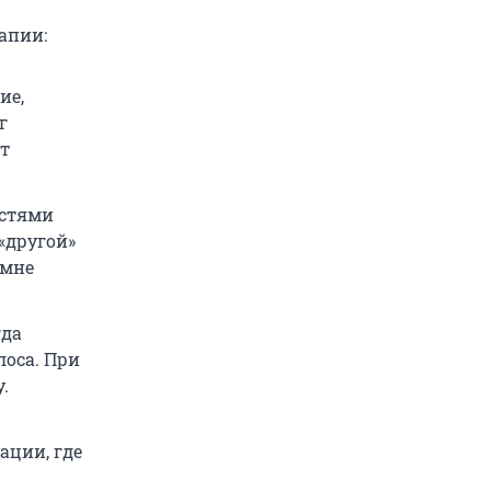
апии:
ие,
г
ет
остями
«другой»
 мне
гда
лоса. При
.
ации, где