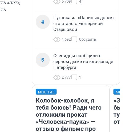
5 709
4
ть «нет»,
ать
Пуговка из «Папиных дочек»:
4
что стало с Екатериной
Старшовой
4 692
Обсудить
Очевидцы сообщили о
5
черном дыме на юго-западе
Петербурга
2 777
1
МНЕНИЕ
МНЕНИ
Колобок-колобок, я
«За н
тебя боюсь! Ради чего
были 
отложили прокат
турис
«Человека-паука» —
отдых
отзыв о фильме про