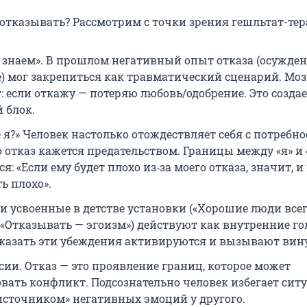
отказывать? Рассмотрим с точки зрения гешльтат-тер
 знаем». В прошлом негативный опыт отказа (осужден
) мог закрепиться как травматический сценарий. Моз
: если откажу — потеряю любовь/одобрение. Это созда
 блок.
е я?» Человек настолько отождествляет себя с потребн
о отказ кажется предательством. Границы между «я» и 
: «Если ему будет плохо из‑за моего отказа, значит, и
ь плохо».
и усвоенные в детстве установки («Хорошие люди все
 «Отказывать — эгоизм») действуют как внутренние го
казать эти убеждения активируются и вызывают вину
сии. Отказ — это проявление границ, которое может
вать конфликт. Подсознательно человек избегает ситу
«источником» негативных эмоций у другого.