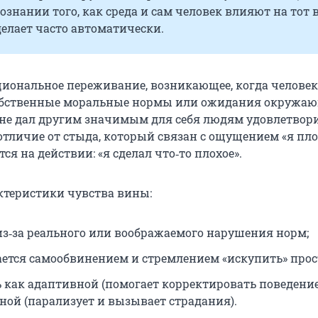
сознании того, как среда и сам человек влияют на тот 
елает часто автоматически.
циональное переживание, возникающее, когда человек
обственные моральные нормы или ожидания окружаю
 не дал другим значимым для себя людям удовлетвор
отличие от стыда, который связан с ощущением «я пло
ся на действии: «я сделал что‑то плохое».
теристики чувства вины:
из‑за реального или воображаемого нарушения норм;
ется самообвинением и стремлением «искупить» прос
 как адаптивной (помогает корректировать поведение)
ной (парализует и вызывает страдания).