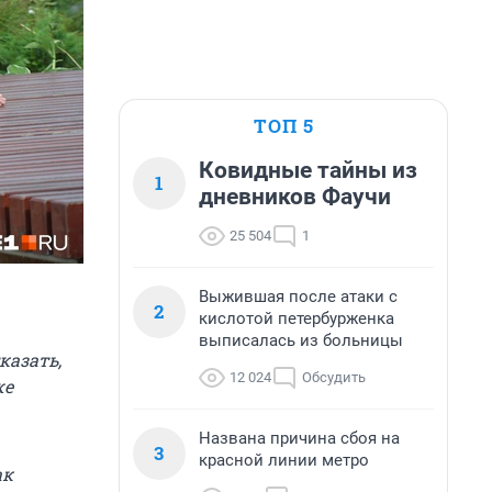
ТОП 5
Ковидные тайны из
1
дневников Фаучи
25 504
1
Выжившая после атаки с
2
кислотой петербурженка
выписалась из больницы
казать,
12 024
Обсудить
же
Названа причина сбоя на
3
красной линии метро
ак