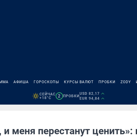
АММА
АФИША
ГОРОСКОПЫ
КУРСЫ ВАЛЮТ
ПРОБКИ
ZODY
USD 82,17
СЕЙЧАС
2
ПРОБКИ
+18°C
EUR 94,84
 и меня перестанут ценить»: 