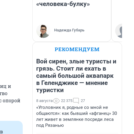
«человека-булку»
Надежда Губарь
РЕКОМЕНДУЕМ
Вой сирен, злые туристы и
грязь. Стоит ли ехать в
самый большой аквапарк
в Геленджике — мнение
ниц и
туристки
тво
с опорой
8 августа
22 375
27
«Уголовник я, родные со мной не
общаются»: как бывший «афганец» 30
лет живет в землянке посреди леса
под Рязанью
 в