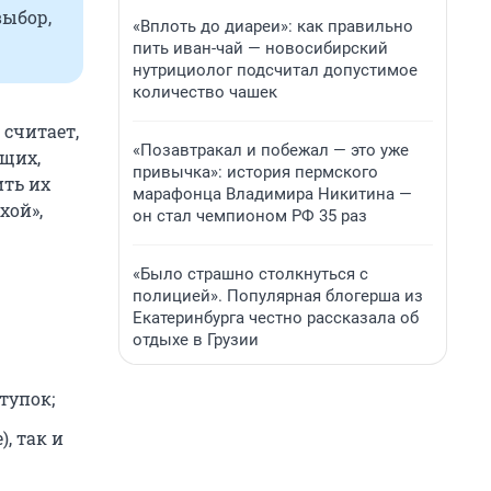
выбор,
«Вплоть до диареи»: как правильно
пить иван-чай — новосибирский
нутрициолог подсчитал допустимое
количество чашек
 считает,
«Позавтракал и побежал — это уже
щих,
привычка»: история пермского
ить их
марафонца Владимира Никитина —
хой»,
он стал чемпионом РФ 35 раз
«Было страшно столкнуться с
полицией». Популярная блогерша из
Екатеринбурга честно рассказала об
отдыхе в Грузии
тупок;
, так и