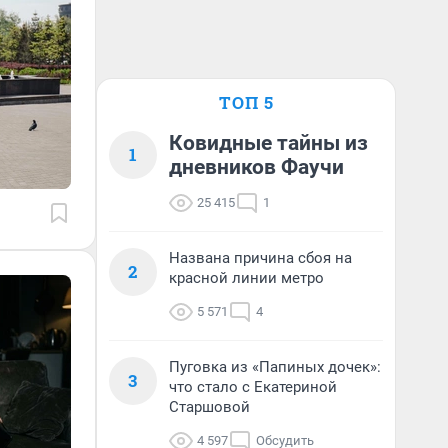
ТОП 5
Ковидные тайны из
1
дневников Фаучи
25 415
1
Названа причина сбоя на
2
красной линии метро
5 571
4
Пуговка из «Папиных дочек»:
3
что стало с Екатериной
Старшовой
4 597
Обсудить