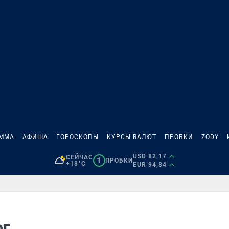
АММА
АФИША
ГОРОСКОПЫ
КУРСЫ ВАЛЮТ
ПРОБКИ
ZODY
USD 82,17
СЕЙЧАС
1
ПРОБКИ
+18°C
EUR 94,84
ог