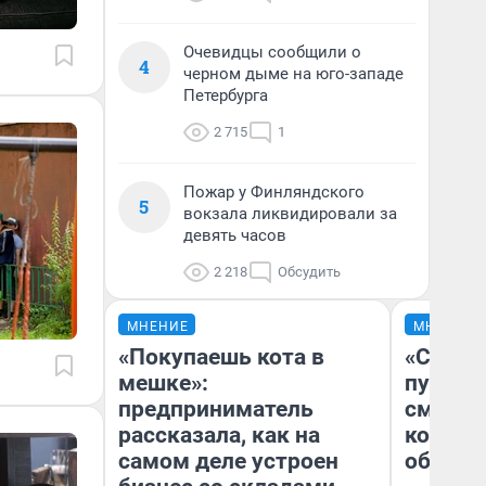
Очевидцы сообщили о
4
черном дыме на юго-западе
Петербурга
2 715
1
Пожар у Финляндского
5
вокзала ликвидировали за
девять часов
2 218
Обсудить
МНЕНИЕ
МНЕНИЕ
«Покупаешь кота в
«Спутал
мешке»:
пургу».
предприниматель
смерте
рассказала, как на
которы
самом деле устроен
обнару