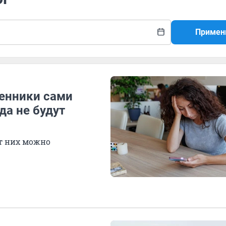
Примен
енники сами
да не будут
т них можно