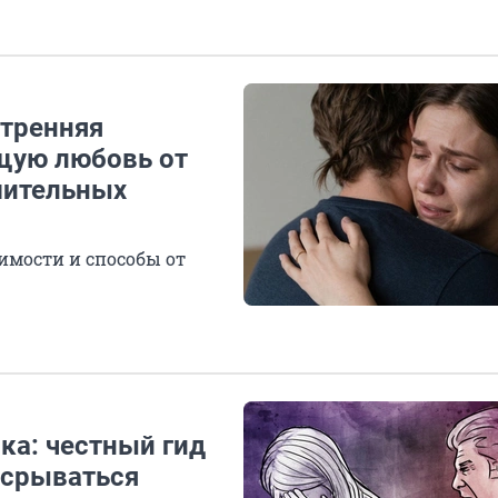
утренняя
ящую любовь от
шительных
имости и способы от
ка: честный гид
 срываться