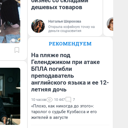
бизнес со складами
дешевых товаров
Ир
Наталья Шорохова
Гл
Открыла кофейную точку на
«Р
деньги соцразвития
Во
РЕКОМЕНДУЕМ
На пляже под
Геленджиком при атаке
БПЛА погибли
преподаватель
английского языка и ее 12-
летняя дочь
10 часов
10 447
7
«Плохо, как никогда до этого»:
таролог о судьбе Кузбасса и его
жителей в августе