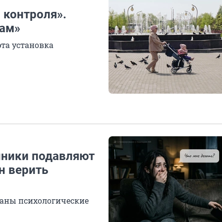
 контроля».
мам»
эта установка
ники подавляют
н верить
ованы психологические