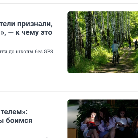
ели признали,
», — к чему это
йти до школы без GPS.
телем»:
ы боимся