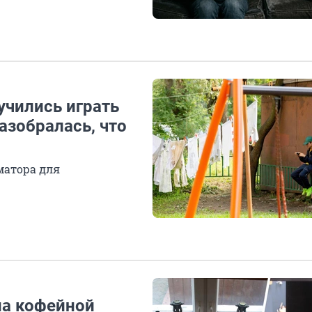
учились играть
азобралась, что
матора для
на кофейной