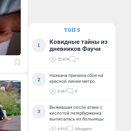
ТОП 5
Ковидные тайны из
1
дневников Фаучи
25 474
1
Названа причина сбоя на
2
красной линии метро
5 667
4
Выжившая после атаки с
3
кислотой петербурженка
выписалась из больницы
4 910
Обсудить