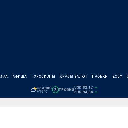
АММА
АФИША
ГОРОСКОПЫ
КУРСЫ ВАЛЮТ
ПРОБКИ
ZODY
USD 82,17
СЕЙЧАС
2
ПРОБКИ
+18°C
EUR 94,84