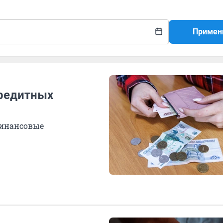
Примен
кредитных
финансовые