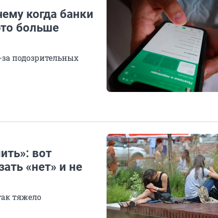
чему когда банки
это больше
з-за подозрительных
ить»: вот
ать «нет» и не
так тяжело