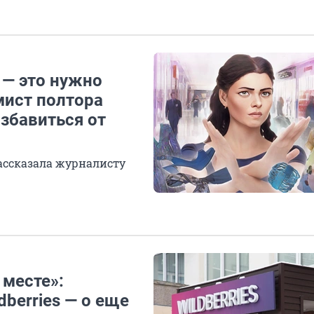
 — это нужно
мист полтора
избавиться от
рассказала журналисту
 месте»:
berries — о еще