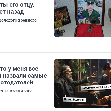
ты его отцу,
ет назад
молодого военного
то у меня все
и назвали самые
ботодателей
из-за имени или