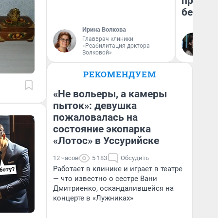
приеха
безопа
Ирина Волкова
Главврач клиники
Кс
«Реабилитация доктора
Ав
Волковой»
РЕКОМЕНДУЕМ
«Не вольеры, а камеры
пыток»: девушка
пожаловалась на
состояние экопарка
«Лотос» в Уссурийске
12 часов
5 183
Обсудить
Работает в клинике и играет в театре
— что известно о сестре Вани
Дмитриенко, оскандалившейся на
концерте в «Лужниках»