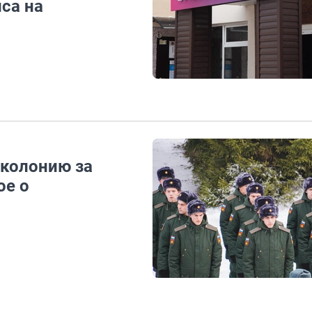
са на
 колонию за
ое о