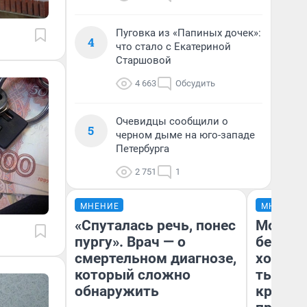
Пуговка из «Папиных дочек»:
4
что стало с Екатериной
Старшовой
4 663
Обсудить
Очевидцы сообщили о
5
черном дыме на юго-западе
Петербурга
2 751
1
МНЕНИЕ
МНЕНИЕ
«Спуталась речь, понес
Мой ба
пургу». Врач — о
береже
смертельном диагнозе,
хотела 
который сложно
тысяч,
обнаружить
кредит,