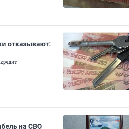
нки отказывают:
 кредит
ибель на СВО