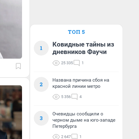
ТОП 5
Ковидные тайны из
1
дневников Фаучи
25 335
1
Названа причина сбоя на
2
красной линии метро
5 356
4
Очевидцы сообщили о
3
черном дыме на юго-западе
Петербурга
2 647
1