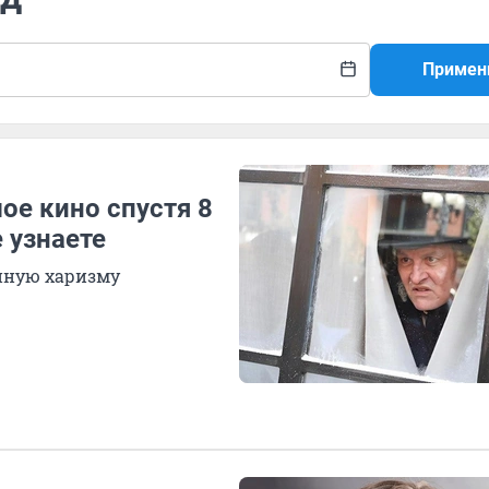
Примен
ое кино спустя 8
 узнаете
нную харизму