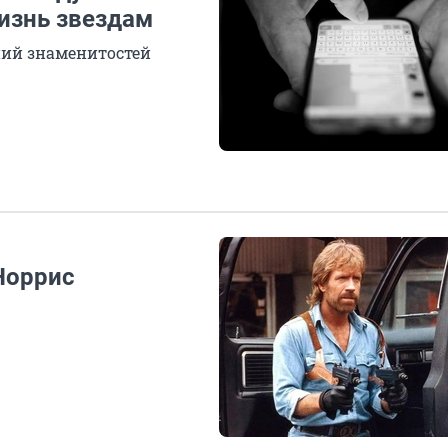
изнь звездам
ний знаменитостей
Норрис