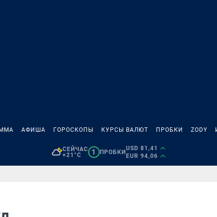
АММА
АФИША
ГОРОСКОПЫ
КУРСЫ ВАЛЮТ
ПРОБКИ
ZODY
USD 81,41
СЕЙЧАС
1
ПРОБКИ
+21°C
EUR 94,06
уд