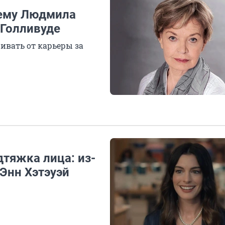
чему Людмила
 Голливуде
ивать от карьеры за
дтяжка лица: из-
 Энн Хэтэуэй