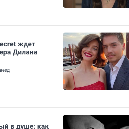
Secret ждет
тера Дилана
везд
ый в душе: как