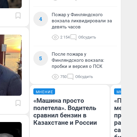
Пожар у Финляндского
4
вокзала ликвидировали за
девять часов
2 154
Обсудить
После пожара у
5
Финляндского вокзала:
пробки и версия о ПСК
750
Обсудить
МНЕНИЕ
МНЕНИЕ
«Машина просто
«Покуп
полетела». Водитель
мешке»
сравнил бензин в
предпр
Казахстане и России
рассказ
самом 