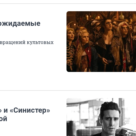
е ожидаемые
звращений культовых
 и «Синистер»
ой