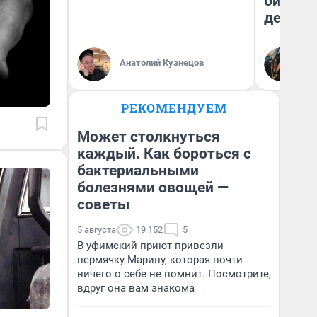
бизнес
дешевы
На
Анатолий Кузнецов
От
де
РЕКОМЕНДУЕМ
Может столкнуться
каждый. Как бороться с
бактериальными
болезнями овощей —
советы
5 августа
19 152
5
В уфимский приют привезли
пермячку Марину, которая почти
ничего о себе не помнит. Посмотрите,
вдруг она вам знакома