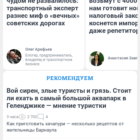
чудом не развалилось:
возьмут с 4000.
транспортный эксперт
нам готовит но
разнес миф о «вечных»
налоговый зако
советских дорогах
коснется импор
даже репетитор
Олег Арефьев
Блогер, предприниматель,
Анастасия Завг
владелец в транспортном
бизнесе
РЕКОМЕНДУЕМ
Вой сирен, злые туристы и грязь. Стоит
ли ехать в самый большой аквапарк в
Геленджике — мнение туристки
3 часа
2 703
4
Как приготовить хачапури — несколько рецептов от
жительницы Барнаула