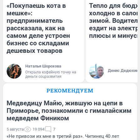
«Покупаешь кота в
Тепло для бюдж
мешке»:
холодно в сало
предприниматель
зимой. Водитель
рассказала, как на
ездит на электр
самом деле устроен
плюсы и минус
бизнес со складами
дешевых товаров
Наталья Шорохова
Денис Дедюхин
Открыла кофейную точку на
деньги соцразвития
РЕКОМЕНДУЕМ
Медведицу Майю, жившую на цепи в
Приморье, познакомили с гималайским
медведем Фиником
5 августа
19 094
7
«Не привози их мне в третий раз». Читинец 40 лет