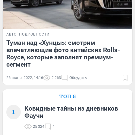
АВТО
ПОДРОБНОСТИ
Туман над «Хунцы»: смотрим
впечатляющие фото китайских Rolls-
Royce, которые заполнят премиум-
сегмент
26 июня, 2022, 14:16
2 263
Обсудить
ТОП 5
Ковидные тайны из дневников
1
Фаучи
25 324
1