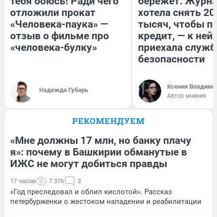
тебя боюсь! Ради чего
бережет. Журн
отложили прокат
хотела снять 20
«Человека-паука» —
тысяч, чтобы п
отзыв о фильме про
кредит, — к ней
«человека-булку»
приехала служб
безопасности
Ксения Владими
Надежда Губарь
Автор мнения
РЕКОМЕНДУЕМ
«Мне должны 17 млн, но банку плачу
я»: почему в Башкирии обманутые в
ИЖС не могут добиться правды
17 часов
7 376
3
«Год преследовал и облил кислотой». Рассказ
петербурженки о жестоком нападении и реабилитации