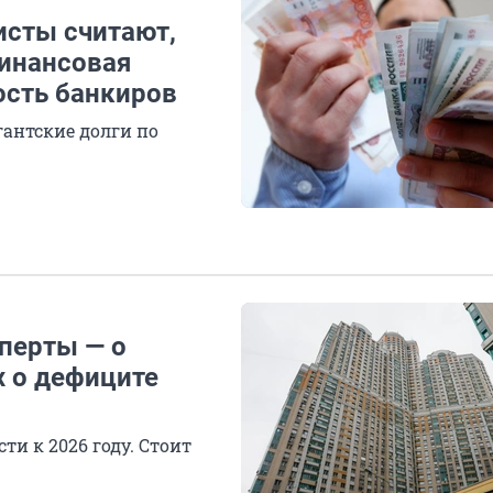
исты считают,
финансовая
ость банкиров
гантские долги по
перты — о
х о дефиците
и к 2026 году. Стоит