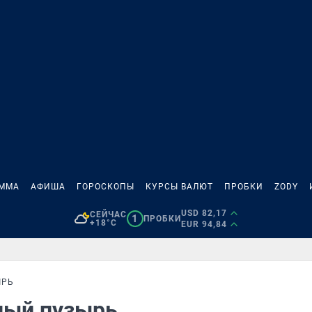
АММА
АФИША
ГОРОСКОПЫ
КУРСЫ ВАЛЮТ
ПРОБКИ
ZODY
USD 82,17
СЕЙЧАС
1
ПРОБКИ
+18°C
EUR 94,84
ЫРЬ
чный пузырь