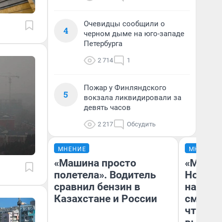
Очевидцы сообщили о
4
черном дыме на юго-западе
Петербурга
2 714
1
Пожар у Финляндского
5
вокзала ликвидировали за
девять часов
2 217
Обсудить
МНЕНИЕ
МНЕНИЕ
«Машина просто
«Мы ви
полетела». Водитель
Нолана
сравнил бензин в
настро
Казахстане и России
смотре
чтобы 