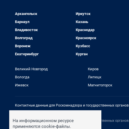
Архангельск
Иркутск
Барнаул
Казань
Владивосток
Краснодар
Волгоград
Красноярск
Воронеж
Кузбасс
Екатеринбург
Курган
Великий Новгород
Киров
Вологда
Липецк
Ижевск
Магнитогорск
Контактные данные для Роскомнадзора и государственных органов
Электронный адрес редакции:
rednews@shkulev.ru
На информационном ресурсе
Контактные данные для Роскомнадзора и государственных органов
Техподдержка:
help@shkulev.ru
применяются cookie-файлы.