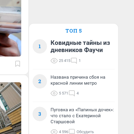
ТОП 5
Ковидные тайны из
1
дневников Фаучи
25 415
1
Названа причина сбоя на
2
красной линии метро
5 571
4
Пуговка из «Папиных дочек»:
3
что стало с Екатериной
Старшовой
4 596
Обсудить