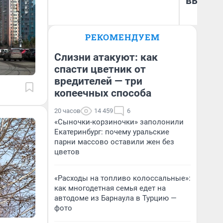
выгляд
РЕКОМЕНДУЕМ
Анатолий Кузнецов
На
Слизни атакуют: как
спасти цветник от
вредителей — три
копеечных способа
20 часов
14 459
6
«Сыночки-корзиночки» заполонили
Екатеринбург: почему уральские
парни массово оставили жен без
цветов
«Расходы на топливо колоссальные»:
как многодетная семья едет на
автодоме из Барнаула в Турцию —
фото