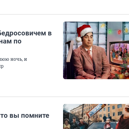
 Бедросовичем в
нам по
нюю ночь, и
ир
что вы помните