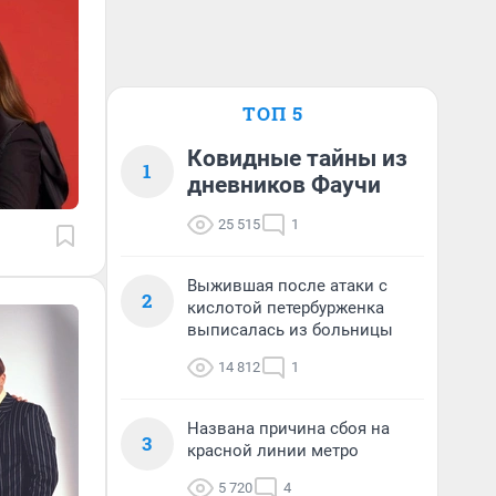
ТОП 5
Ковидные тайны из
1
дневников Фаучи
25 515
1
Выжившая после атаки с
2
кислотой петербурженка
выписалась из больницы
14 812
1
Названа причина сбоя на
3
красной линии метро
5 720
4