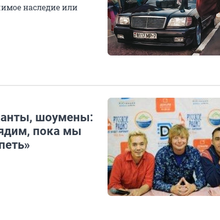
чимое наследие или
ыканты, шоумены:
ядим, пока мы
петь»