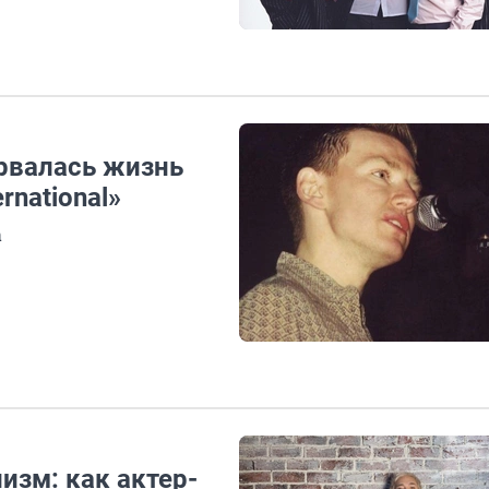
орвалась жизнь
rnational»
а
изм: как актер-