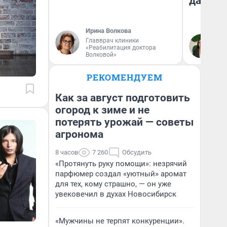
даже р
Ирина Волкова
Главврач клиники
Ан
«Реабилитация доктора
Волковой»
РЕКОМЕНДУЕМ
Как за август подготовить
огород к зиме и не
потерять урожай — советы
агронома
8 часов
7 260
Обсудить
«Протянуть руку помощи»: незрячий
парфюмер создал «уютный» аромат
для тех, кому страшно, — он уже
увековечил в духах Новосибирск
«Мужчины не терпят конкуренции».