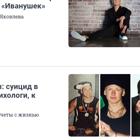
з «Иванушек»
 Яковлева
: суицид в
ихологи, к
счеты с жизнью