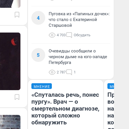
Пуговка из «Папиных дочек»:
4
что стало с Екатериной
Старшовой
4 703
Обсудить
Очевидцы сообщили о
5
черном дыме на юго-западе
Петербурга
2 787
1
МНЕНИЕ
МНЕНИЕ
«Спуталась речь, понес
Продаш
пургу». Врач — о
возьмут
смертельном диагнозе,
нам го
который сложно
налого
обнаружить
коснет