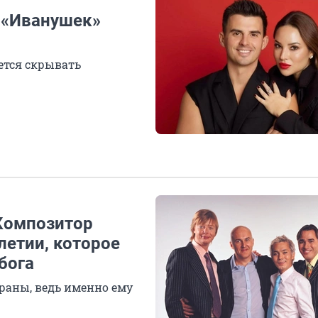
 «Иванушек»
ется скрывать
Композитор
летии, которое
бога
раны, ведь именно ему