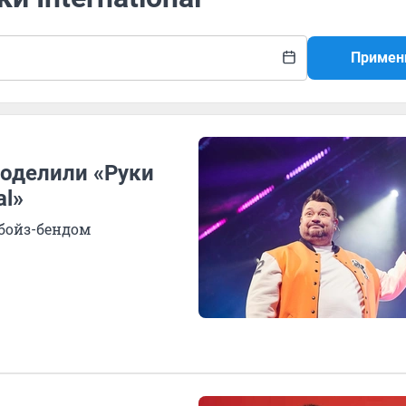
Примен
поделили «Руки
al»
бойз-бендом