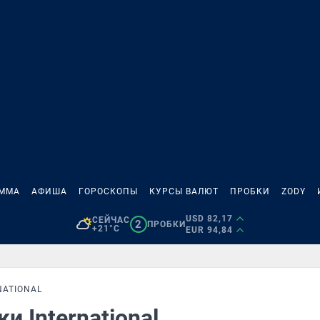
АММА
АФИША
ГОРОСКОПЫ
КУРСЫ ВАЛЮТ
ПРОБКИ
ZODY
USD 82,17
СЕЙЧАС
2
ПРОБКИ
+21°C
EUR 94,84
NATIONAL
и International