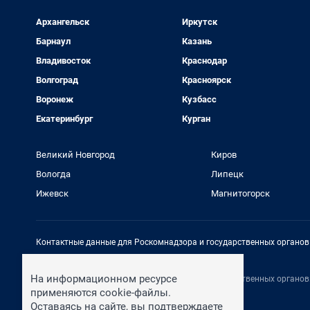
Архангельск
Иркутск
Барнаул
Казань
Владивосток
Краснодар
Волгоград
Красноярск
Воронеж
Кузбасс
Екатеринбург
Курган
Великий Новгород
Киров
Вологда
Липецк
Ижевск
Магнитогорск
Контактные данные для Роскомнадзора и государственных органов
Электронный адрес редакции:
rednews@shkulev.ru
На информационном ресурсе
Контактные данные для Роскомнадзора и государственных органов
Техподдержка:
help@shkulev.ru
применяются cookie-файлы.
Оставаясь на сайте, вы подтверждаете