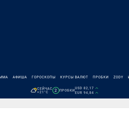
АММА
АФИША
ГОРОСКОПЫ
КУРСЫ ВАЛЮТ
ПРОБКИ
ZODY
USD 82,17
СЕЙЧАС
2
ПРОБКИ
+21°C
EUR 94,84