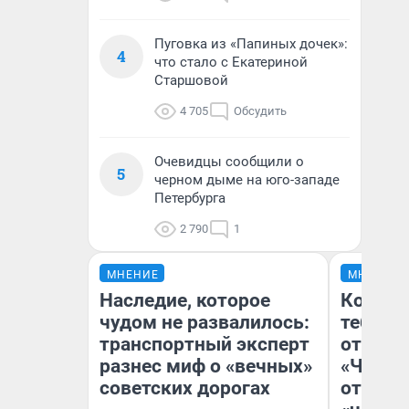
Пуговка из «Папиных дочек»:
4
что стало с Екатериной
Старшовой
4 705
Обсудить
Очевидцы сообщили о
5
черном дыме на юго-западе
Петербурга
2 790
1
МНЕНИЕ
МНЕНИЕ
Наследие, которое
Колобо
чудом не развалилось:
тебя бо
транспортный эксперт
отложи
разнес миф о «вечных»
«Челов
советских дорогах
отзыв 