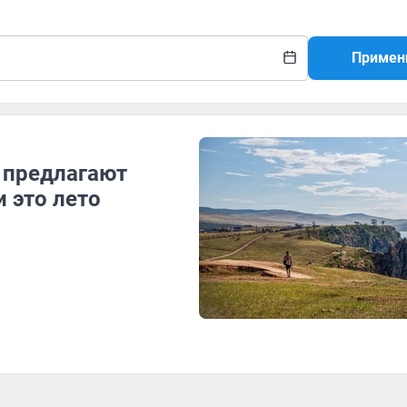
Примен
 предлагают
 это лето