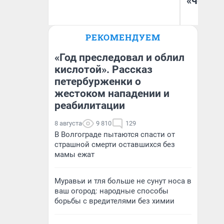
«челов
Олег Арефьев
РЕКОМЕНДУЕМ
Блогер, предприниматель,
На
владелец в транспортном
бизнесе
«Год преследовал и облил
кислотой». Рассказ
петербурженки о
жестоком нападении и
реабилитации
8 августа
9 810
129
В Волгограде пытаются спасти от
страшной смерти оставшихся без
мамы ежат
Муравьи и тля больше не сунут носа в
ваш огород: народные способы
борьбы с вредителями без химии