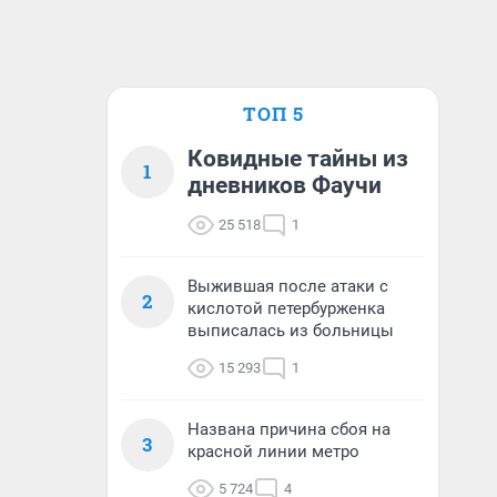
ТОП 5
Ковидные тайны из
1
дневников Фаучи
25 518
1
Выжившая после атаки с
2
кислотой петербурженка
выписалась из больницы
15 293
1
Названа причина сбоя на
3
красной линии метро
5 724
4