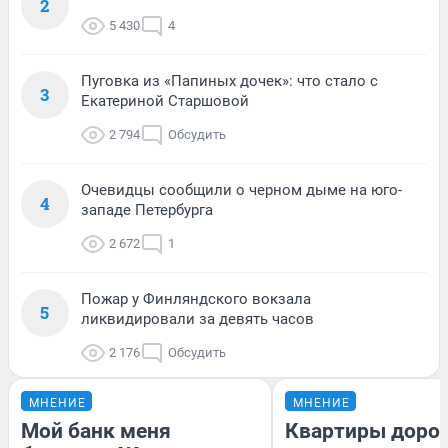
2
5 430
4
Пуговка из «Папиных дочек»: что стало с
3
Екатериной Старшовой
2 794
Обсудить
Очевидцы сообщили о черном дыме на юго-
4
западе Петербурга
2 672
1
Пожар у Финляндского вокзала
5
ликвидировали за девять часов
2 176
Обсудить
МНЕНИЕ
МНЕНИЕ
Мой банк меня
Квартиры доро