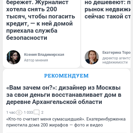
бережет. Журналист
но дешевеют: п
хотела снять 200
рынок недвижи
тысяч, чтобы погасить
сейчас такой с
кредит, — к ней домой
приехала служба
безопасности
Екатерина Тороп
Ксения Владимирская
директор агентст
Автор мнения
недвижимости
РЕКОМЕНДУЕМ
«Вам зачем он?»: дизайнер из Москвы
за свои деньги восстанавливает дом в
деревне Архангельской области
1 час
1 033
2
«Кто-то считает меня сумасшедшей». Екатеринбурженка
приютила дома 200 жирафов — фото и видео