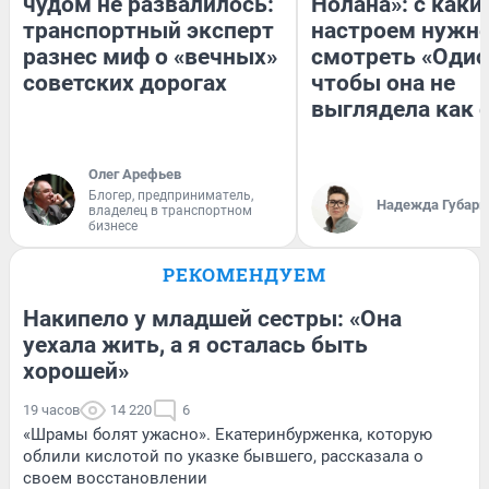
чудом не развалилось:
Нолана»: с каки
транспортный эксперт
настроем нужн
разнес миф о «вечных»
смотреть «Одис
советских дорогах
чтобы она не
выглядела как 
Олег Арефьев
Блогер, предприниматель,
Надежда Губарь
владелец в транспортном
бизнесе
РЕКОМЕНДУЕМ
Накипело у младшей сестры: «Она
уехала жить, а я осталась быть
хорошей»
19 часов
14 220
6
«Шрамы болят ужасно». Екатеринбурженка, которую
облили кислотой по указке бывшего, рассказала о
своем восстановлении