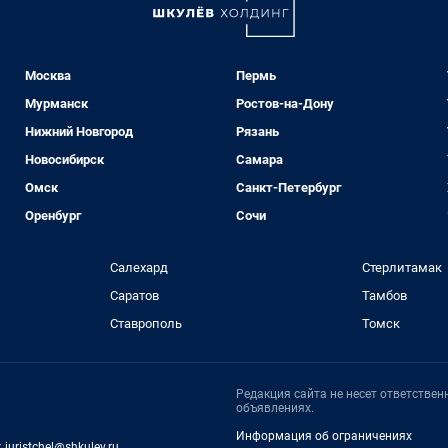
Москва
Пермь
Мурманск
Ростов-на-Дону
Нижний Новгород
Рязань
Новосибирск
Самара
Омск
Санкт-Петербург
Оренбург
Сочи
Салехард
Стерлитамак
Саратов
Тамбов
Ставрополь
Томск
Редакция сайта не несет ответстве
объявлениях.
Информация об ограничениях
:
juristchel@shkulev.ru