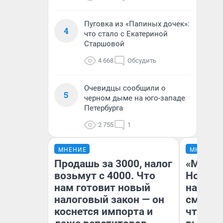
Пуговка из «Папиных дочек»:
4
что стало с Екатериной
Старшовой
4 668
Обсудить
Очевидцы сообщили о
5
черном дыме на юго-западе
Петербурга
2 755
1
МНЕНИЕ
МНЕНИЕ
Продашь за 3000, налог
«Мы ви
возьмут с 4000. Что
Нолана
нам готовит новый
настро
налоговый закон — он
смотре
коснется импорта и
чтобы 