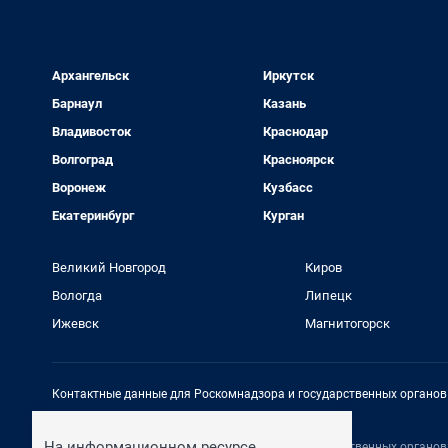
Архангельск
Иркутск
Барнаул
Казань
Владивосток
Краснодар
Волгоград
Красноярск
Воронеж
Кузбасс
Екатеринбург
Курган
Великий Новгород
Киров
Вологда
Липецк
Ижевск
Магнитогорск
Контактные данные для Роскомнадзора и государственных органов
Электронный адрес редакции:
rednews@shkulev.ru
На информационном ресурсе
Контактные данные для Роскомнадзора и государственных органов