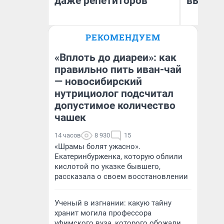
даже репетиторов
выгляд
РЕКОМЕНДУЕМ
Анастасия Завгородняя
На
«Вплоть до диареи»: как
правильно пить иван-чай
— новосибирский
нутрициолог подсчитал
допустимое количество
чашек
14 часов
8 930
15
«Шрамы болят ужасно».
Екатеринбурженка, которую облили
кислотой по указке бывшего,
рассказала о своем восстановлении
Ученый в изгнании: какую тайну
хранит могила профессора
уфимского вуза, которого обожали