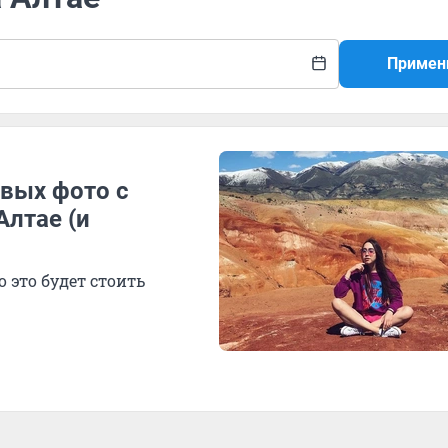
Примен
ивых фото с
лтае (и
 это будет стоить