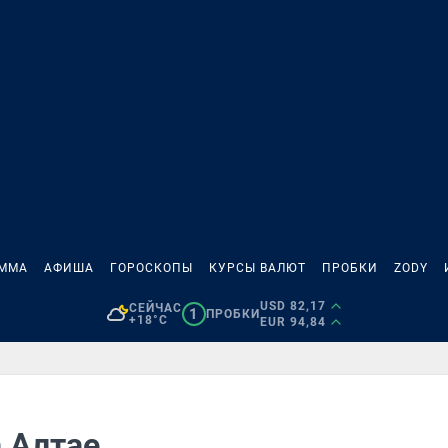
АММА
АФИША
ГОРОСКОПЫ
КУРСЫ ВАЛЮТ
ПРОБКИ
ZODY
USD 82,17
СЕЙЧАС
1
ПРОБКИ
+18°C
EUR 94,84
а Алтае