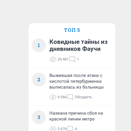
ТОП 5
Ковидные тайны из
1
дневников Фаучи
25 481
1
Выжившая после атаки с
2
кислотой петербурженка
выписалась из больницы
6 066
Обсудить
Названа причина сбоя на
3
красной линии метро
5 676
4