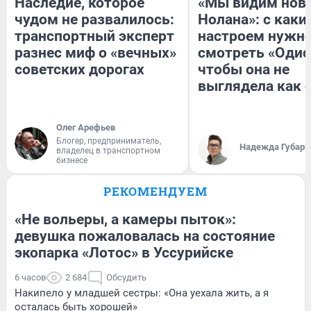
Наследие, которое
«Мы видим нов
чудом не развалилось:
Нолана»: с каки
транспортный эксперт
настроем нужн
разнес миф о «вечных»
смотреть «Одис
советских дорогах
чтобы она не
выглядела как 
Олег Арефьев
Блогер, предприниматель,
Надежда Губарь
владелец в транспортном
бизнесе
РЕКОМЕНДУЕМ
«Не вольеры, а камеры пыток»:
девушка пожаловалась на состояние
экопарка «Лотос» в Уссурийске
6 часов
2 684
Обсудить
Накипело у младшей сестры: «Она уехала жить, а я
осталась быть хорошей»