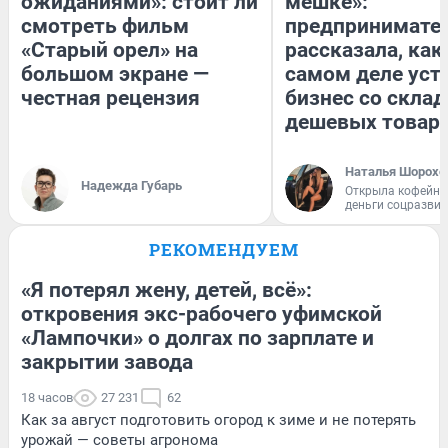
ожиданиями»: стоит ли
мешке»:
смотреть фильм
предпринимате
«Старый орел» на
рассказала, как
большом экране —
самом деле уст
честная рецензия
бизнес со скла
дешевых товар
Наталья Шорохо
Надежда Губарь
Открыла кофейну
деньги соцразви
РЕКОМЕНДУЕМ
«Я потерял жену, детей, всё»:
откровения экс-рабочего уфимской
«Лампочки» о долгах по зарплате и
закрытии завода
18 часов
27 231
62
Как за август подготовить огород к зиме и не потерять
урожай — советы агронома