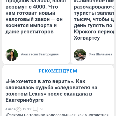
Продашь за 3000, налог
«Сливочное пив
возьмут с 4000. Что
разочаровало»:
нам готовит новый
туристы заплат
налоговый закон — он
тысяч, чтобы ц
коснется импорта и
день гулять по 
даже репетиторов
Юрского период
Хогвартсу
Анастасия Завгородняя
Яна Шаламова
РЕКОМЕНДУЕМ
«Не хочется в это верить». Как
сложилась судьба «следователя на
золотом Lexus» после скандала в
Екатеринбурге
4 часа
12 305
68
«Расходы на топливо колоссальные»: как многодетная