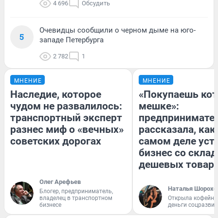
4 696
Обсудить
Очевидцы сообщили о черном дыме на юго-
5
западе Петербурга
2 782
1
МНЕНИЕ
МНЕНИЕ
Наследие, которое
«Покупаешь кот
чудом не развалилось:
мешке»:
транспортный эксперт
предпринимате
разнес миф о «вечных»
рассказала, как
советских дорогах
самом деле уст
бизнес со скла
дешевых товар
Олег Арефьев
Наталья Шорохо
Блогер, предприниматель,
владелец в транспортном
Открыла кофейну
бизнесе
деньги соцразви