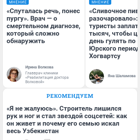
МНЕНИЕ
МНЕНИЕ
«Спуталась речь, понес
«Сливочное пив
пургу». Врач — о
разочаровало»:
смертельном диагнозе,
туристы заплат
который сложно
тысяч, чтобы ц
обнаружить
день гулять по 
Юрского период
Хогвартсу
Ирина Волкова
Главврач клиники
Яна Шаламова
«Реабилитация доктора
Волковой»
РЕКОМЕНДУЕМ
«Я не жалуюсь». Строитель лишился
рук и ног и стал звездой соцсетей: как
он живет и почему его семью искал
весь Узбекистан