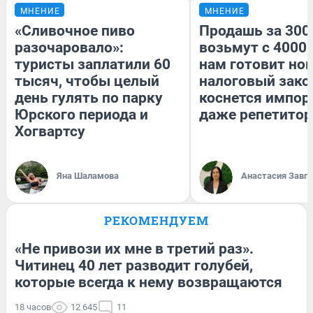
МНЕНИЕ
МНЕНИЕ
«Сливочное пиво
Продашь за 3000
разочаровало»:
возьмут с 4000.
туристы заплатили 60
нам готовит но
тысяч, чтобы целый
налоговый зако
день гулять по парку
коснется импор
Юрского периода и
даже репетитор
Хогвартсу
Яна Шаламова
Анастасия Завг
РЕКОМЕНДУЕМ
«Не привози их мне в третий раз».
Читинец 40 лет разводит голубей,
которые всегда к нему возвращаются
18 часов
12 645
11