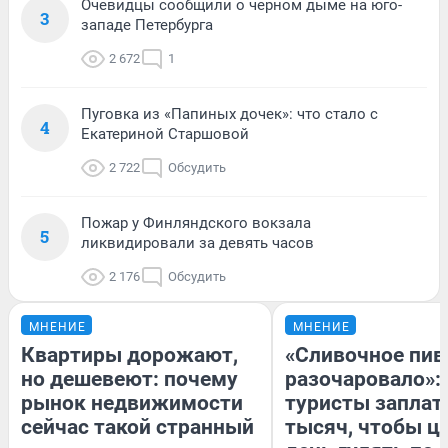
Очевидцы сообщили о черном дыме на юго-
3
западе Петербурга
2 672
1
Пуговка из «Папиных дочек»: что стало с
4
Екатериной Старшовой
2 722
Обсудить
Пожар у Финляндского вокзала
5
ликвидировали за девять часов
2 176
Обсудить
МНЕНИЕ
МНЕНИЕ
Квартиры дорожают,
«Сливочное пив
но дешевеют: почему
разочаровало»:
рынок недвижимости
туристы заплат
сейчас такой странный
тысяч, чтобы ц