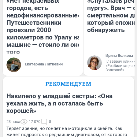
«Нет некрасивых
«Спуталась речь
городов, есть
пургу». Врач — о
недофинансированные».
смертельном ди
Путешественники
который сложн
проехали 2000
обнаружить
километров по Уралу на
машине — стоило ли оно
того
Ирина Волкова
Главврач клиник
Екатерина Литкевич
«Реабилитация д
Волковой»
РЕКОМЕНДУЕМ
Накипело у младшей сестры: «Она
уехала жить, а я осталась быть
хорошей»
23 часа
17 070
8
Теряет зрение, но гоняет на мотоцикле и скейте. Как
живет подросток с редчайшим диагнозом, от которого